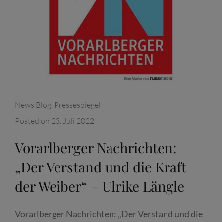
BAYERNS“
Categories:
News Blog
,
Pressespiegel
Posted on
23. Juli 2022
Vorarlberger Nachrichten:
„Der Verstand und die Kraft
der Weiber“ – Ulrike Längle
Vorarlberger Nachrichten: „Der Verstand und die