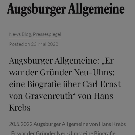
JUNKELMANN
„SIE
ALLEIN
KÖNNEN
Categories:
News Blog
,
Pressespiegel
BAYERN
RETTEN!“
Posted on
23. Mai 2022
CARL
Augsburger Allgemeine: „Er
ERNST
VON
war der Gründer Neu-Ulms:
GRAVENREUTH.
eine Biografie über Carl Ernst
EINE
von Gravenreuth“ von Hans
KARRIERE
ZWISCHEN
Krebs
NAPOLEON
UND
20.5.2022 Augsburger Allgemeine von Hans Krebs
MONTGELAS
„Er war der Gründer Neu-Ulms: eine Biografie