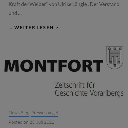
Kraft der Weiber“ von Ulrike Längle „Der Verstand
und …
VORARLBERGER
… WEITER LESEN >
NACHRICHTEN:
„DER
VERSTAND
UND
DIE
KRAFT
DER
WEIBER“
–
ULRIKE
Categories:
News Blog
,
Pressespiegel
LÄNGLE
Posted on
23. Juli 2022