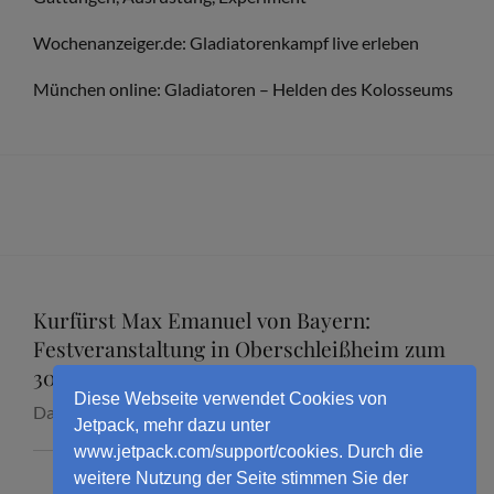
GRAVENREUTH“
Wochenanzeiger.de: Gladiatorenkampf live erleben
VON
HANS
München online: Gladiatoren – Helden des Kolosseums
KREBS
Kurfürst Max Emanuel von Bayern:
Festveranstaltung in Oberschleißheim zum
300. Todestag mit Dr. Marcus Junkelmann
Diese Webseite verwendet Cookies von
Datum:
16. September 2026
Jetpack, mehr dazu unter
www.jetpack.com/support/cookies. Durch die
weitere Nutzung der Seite stimmen Sie der