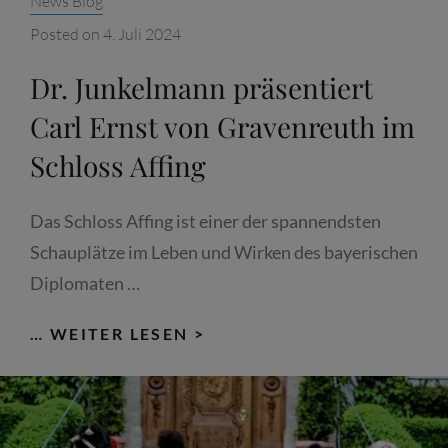
News Blog
Posted on
4. Juli 2024
Dr. Junkelmann präsentiert
Carl Ernst von Gravenreuth im
Schloss Affing
Das Schloss Affing ist einer der spannendsten
Schauplätze im Leben und Wirken des bayerischen
Diplomaten …
DR.
… WEITER LESEN >
JUNKELMANN
PRÄSENTIERT
CARL
ERNST