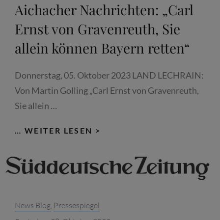
Aichacher Nachrichten: „Carl
Ernst von Gravenreuth, Sie
allein können Bayern retten“
Donnerstag, 05. Oktober 2023 LAND LECHRAIN:
Von Martin Golling „Carl Ernst von Gravenreuth,
Sie allein …
AICHACHER
… WEITER LESEN >
NACHRICHTEN:
„CARL
ERNST
VON
GRAVENREUTH,
Categories:
News Blog
,
Pressespiegel
SIE