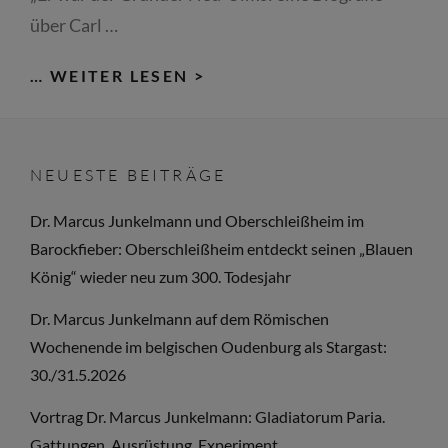
über Carl …
AUGSBURGER
… WEITER LESEN >
ALLGEMEINE:
„ER
WAR
NEUESTE BEITRÄGE
DER
GRÜNDER
Dr. Marcus Junkelmann und Oberschleißheim im
NEU-
Barockfieber: Oberschleißheim entdeckt seinen „Blauen
ULMS:
König“ wieder neu zum 300. Todesjahr
EINE
Dr. Marcus Junkelmann auf dem Römischen
BIOGRAFIE
Wochenende im belgischen Oudenburg als Stargast:
ÜBER
30./31.5.2026
CARL
ERNST
Vortrag Dr. Marcus Junkelmann: Gladiatorum Paria.
VON
Gattungen, Ausrüstung, Experiment