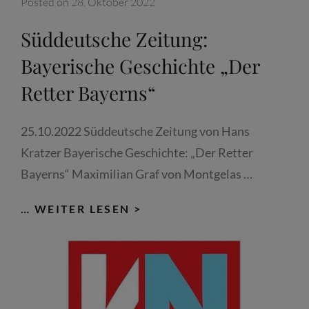
Posted on
28. Oktober 2022
ALLEIN
KÖNNEN
Süddeutsche Zeitung:
BAYERN
Bayerische Geschichte „Der
RETTEN“
Retter Bayerns“
25.10.2022 Süddeutsche Zeitung von Hans
Kratzer Bayerische Geschichte: „Der Retter
Bayerns“ Maximilian Graf von Montgelas …
SÜDDEUTSCHE
… WEITER LESEN >
ZEITUNG:
BAYERISCHE
GESCHICHTE
„DER
RETTER