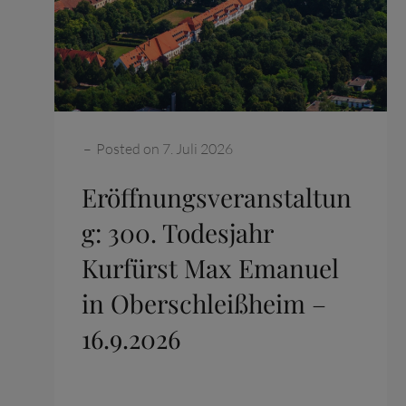
Categories:
–
Posted on
7. Juli 2026
Eröffnungsveranstaltun
g: 300. Todesjahr
Kurfürst Max Emanuel
in Oberschleißheim –
16.9.2026