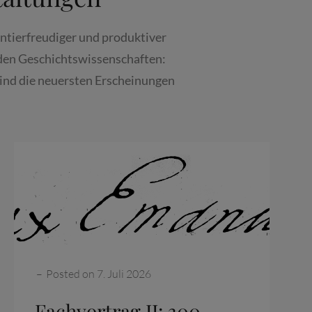
ntierfreudiger und produktiver
 den Geschichtswissenschaften:
 sind die neuersten Erscheinungen
Categories:
–
Posted on
7. Juli 2026
Fachvortrag II: 300.