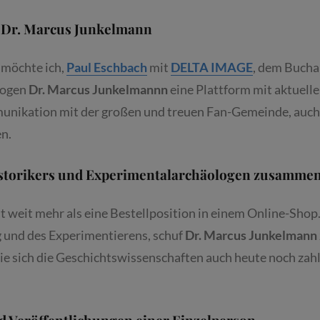
AX E
MANUEL I
r Dr. Marcus Junkelmann
–
N O
BERSCHLEISSHEIM –
 möchte ich,
Paul Eschbach
mit
DELTA IMAGE
, dem Bucha
XX
logen
Dr. Marcus Junkelmannn
eine Plattform mit aktuell
.1.2027
unikation mit der großen und treuen Fan-Gemeinde, auch 
en.
istorikers und Experimentalarchäologen zusamme
 weit mehr als eine Bestellposition in einem Online-Shop.
 und des Experimentierens, schuf
Dr. Marcus Junkelmann
ie sich die Geschichtswissenschaften auch heute noch zahl