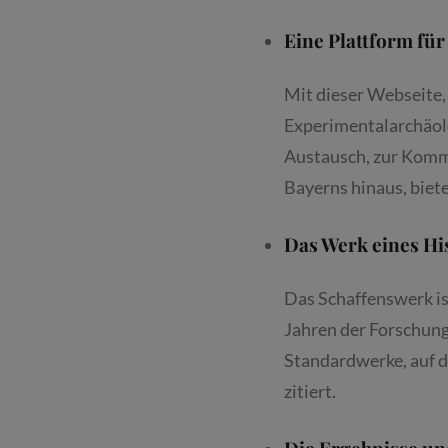
MANUEL I
N O
Eine Plattform fü
BERSCHLEISSHEIM 
XX
Mit dieser Webseite,
.12.2026
Experimentalarchäo
Austausch, zur Komm
Bayerns hinaus, biet
Das Werk eines H
Das Schaffenswerk ist
Jahren der Forschung
Standardwerke, auf d
zitiert.