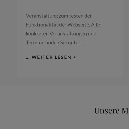
Veranstaltung zum testen der
Funktionalität der Webseite. Alle
konkreten Veranstaltungen und
Termine finden Sie unter …
FÜHRUNG
… WEITER LESEN >
IM
NEUEN
SCHLOSS
SCHLEISSHEIM: 3
00. T
ODESJAHR K
Unsere Mi
URFÜRST M
AX E