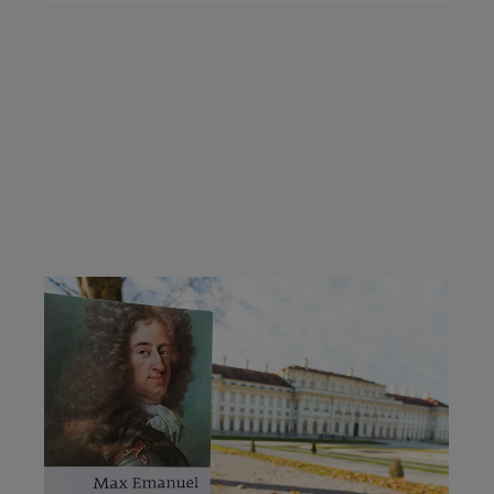
TODESJAHR
KURFÜRST
MAX
EMANUEL
IN
NSTALTUNG:
OBERSCHLEISSHEIM –
X
X.10.2026
–