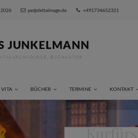
 2026
pe@deltaimage.de
+491734652321
S JUNKELMANN
ENTALARCHÄOLOGE, BUCHAUTOR
 VITA
BÜCHER
TERMINE
KONTAKT