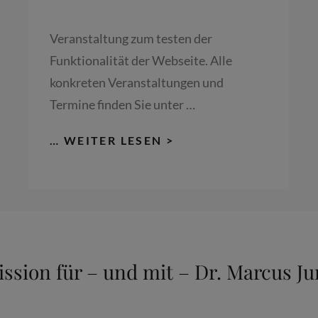
Veranstaltung zum testen der
Funktionalität der Webseite. Alle
konkreten Veranstaltungen und
Termine finden Sie unter …
FÜHRUNG
… WEITER LESEN >
IM
NEUEN
SCHLOSS
SCHLEISSHEIM I
I: 3
00. T
ssion für – und mit – Dr. Marcus 
ODESJAHR K
URFÜRST M