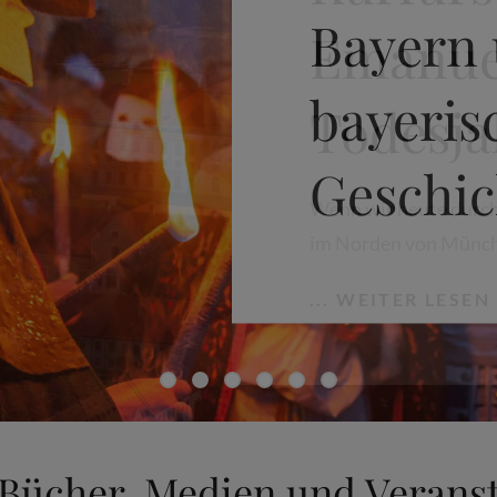
Bayern
bayeris
Geschic
•
•
•
•
•
•
 Bücher, Medien und Verans