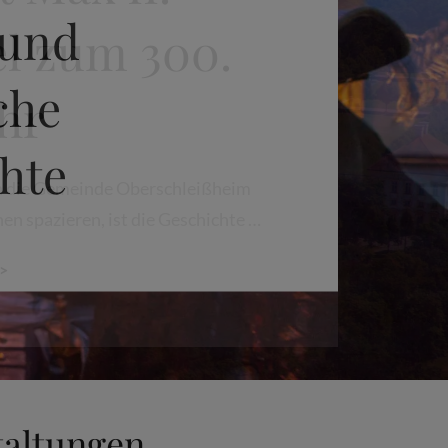
 und
che
hte
taltungen