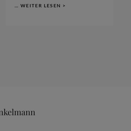
FÜHRUNG
… WEITER LESEN >
IM
SCHLOSS
LUSTHEIM:
300.
TODESJAHR
KURFÜRST
MAX
EMANUEL
IN
OBERSCHLEISSHEIM –
X
X.2.2027
Junkelmann