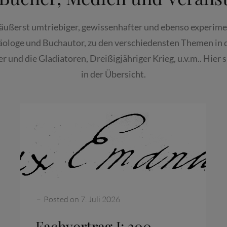
 äußerst umtriebiger, gewissenhafter und ebenso experime
äologe und Buchautor, zu den verschiedensten Themen in
 und die Gladiatoren, Dreißigjähriger Krieg, u.v.m.. Hier
in der Übersicht.
Categories:
–
Posted on
7. Juli 2026
Fachvortrag I: 300.