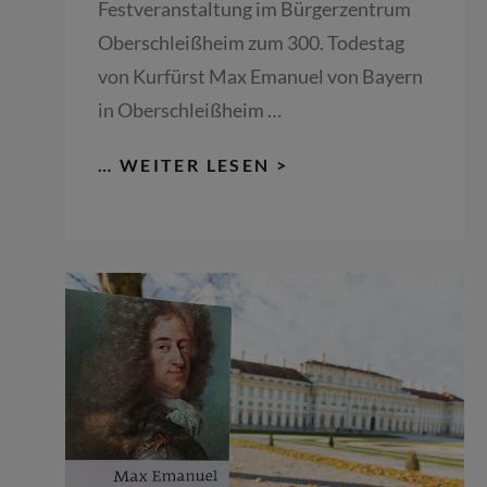
Festveranstaltung im Bürgerzentrum
Oberschleißheim zum 300. Todestag
von Kurfürst Max Emanuel von Bayern
in Oberschleißheim …
ERÖFFNUNGSVERA
… WEITER LESEN >
300.
TODESJAHR
KURFÜRST
MAX
EMANUEL
IN
OBERSCHLEISSHEIM 
1
6.9.2026