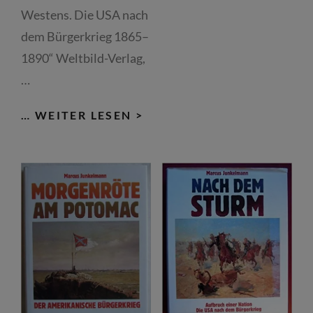
Westens. Die USA nach
DAS
BUC
dem Bürgerkrieg 1865–
ZU
1890“ Weltbild-Verlag,
SPI
…
DIE
… WEITER LESEN >
EROBERUNG
DES
WESTENS.
DIE
USA
NACH
DEM
BÜRGERKRIEG
1865–
1890