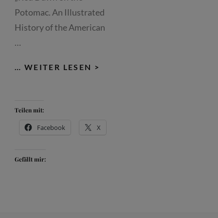
Potomac. An Illustrated
History of the American
…
THE
… WEITER LESEN >
RED
DAWN
ON
Teilen mit:
THE
Facebook
X
POTAMAC
Gefällt mir: