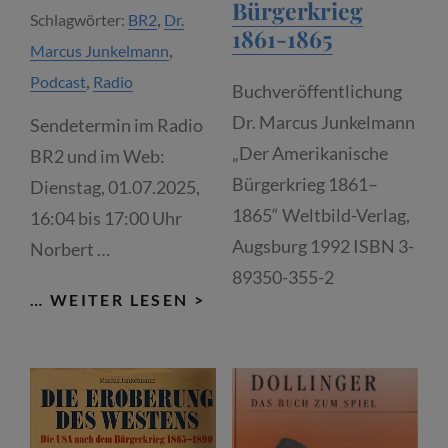
Bürgerkrieg
,
Schlagwörter:
BR2
Dr.
1861-1865
,
Marcus Junkelmann
,
Podcast
Radio
Buchveröffentlichung
Dr. Marcus Junkelmann
Sendetermin im Radio
„Der Amerikanische
BR2 und im Web:
Bürgerkrieg 1861–
Dienstag, 01.07.2025,
1865“ Weltbild-Verlag,
16:04 bis 17:00 Uhr
Augsburg 1992 ISBN 3-
Norbert …
89350-355-2
BAYERN
… WEITER LESEN >
2
RADIO
EINS
ZU
EINS.