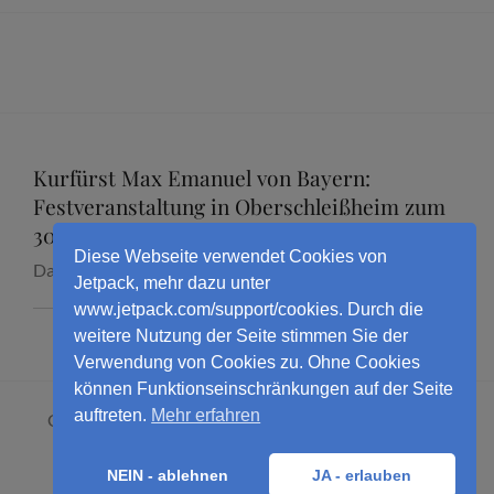
Kurfürst Max Emanuel von Bayern:
Festveranstaltung in Oberschleißheim zum
300. Todestag mit Dr. Marcus Junkelmann
Diese Webseite verwendet Cookies von
Datum:
16. September 2026
Jetpack, mehr dazu unter
www.jetpack.com/support/cookies. Durch die
weitere Nutzung der Seite stimmen Sie der
Verwendung von Cookies zu. Ohne Cookies
können Funktionseinschränkungen auf der Seite
auftreten.
Mehr erfahren
Copyright © 2026
Dr. Marcus Junkelmann
. All Rights
Reserved.
Datenschutzerklärung
NEIN - ablehnen
JA - erlauben