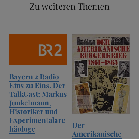
Zu weiteren Themen
Bayern 2 Radio
Eins zu Eins. Der
TalkGast: Markus
Junkelmann,
Historiker und
Experimentalarc
Der
häologe
Amerikanische