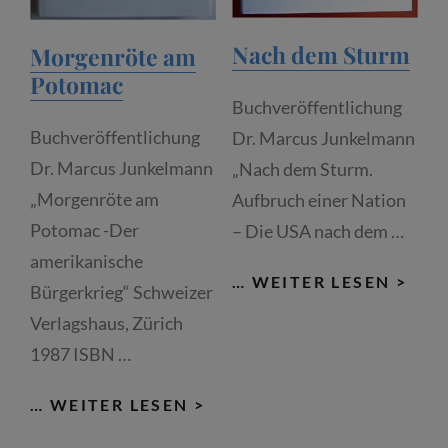
Nach dem Sturm
Morgenröte am
Potomac
Buchveröffentlichung
Buchveröffentlichung
Dr. Marcus Junkelmann
Dr. Marcus Junkelmann
„Nach dem Sturm.
„Morgenröte am
Aufbruch einer Nation
Potomac -Der
– Die USA nach dem …
amerikanische
NAC
… WEITER LESEN >
Bürgerkrieg“ Schweizer
DE
Verlagshaus, Zürich
STU
1987 ISBN …
MORGENRÖTE
… WEITER LESEN >
AM