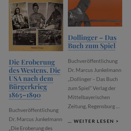
DER
TALKGAST:
MARKUS
JUNKELMANN,
Dollinger – Das
HISTORIKER
Buch zum Spiel
UND
EXPERIMENTALARCHÄOL
Die Eroberung
Buchveröffentlichung
des Westens. Die
Dr. Marcus Junkelmann
USA nach dem
„Dollinger – Das Buch
Bürgerkrieg
zum Spiel“ Verlag der
1865–1890
Mittelbayerischen
Zeitung, Regensburg …
Buchveröffentlichung
Dr. Marcus Junkelmann
DOL
… WEITER LESEN >
„Die Eroberung des
–