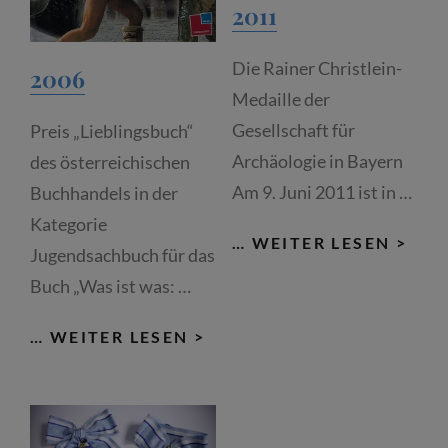
2011
Die Rainer Christlein-
2006
Medaille der
Gesellschaft für
Preis „Lieblingsbuch“
Archäologie in Bayern
des österreichischen
Am 9. Juni 2011 ist in …
Buchhandels in der
Kategorie
201
… WEITER LESEN >
Jugendsachbuch für das
Buch „Was ist was: …
2006
… WEITER LESEN >