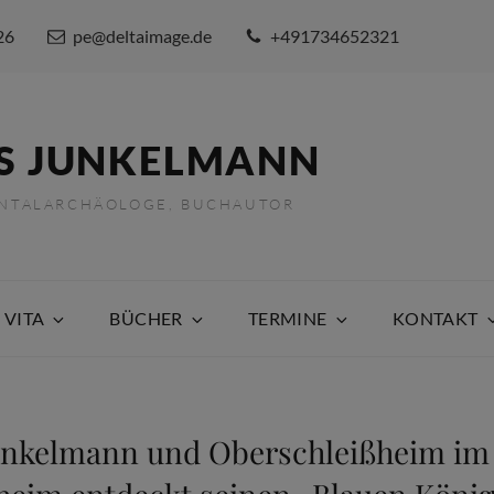
26
pe@deltaimage.de
+491734652321
S JUNKELMANN
ENTALARCHÄOLOGE, BUCHAUTOR
 VITA
BÜCHER
TERMINE
KONTAKT
unkelmann und Oberschleißheim im 