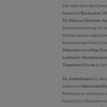
Der weit über die Gren
bekannte
Buchautor, Hi
Dr. Marcus Silvester J
Festveranstaltung. Er w
Wirken dieses siegreic
kunstsinnigen Herrsche
München
wird
Max Em
Lustheim
,
Nymphenbur
Theatiner Kirche
in Ver
Dr. Junkelmann
ist Jahr
Lebens in
Oberschleiß
Maße hat er sich einen 
historische Überlieferu