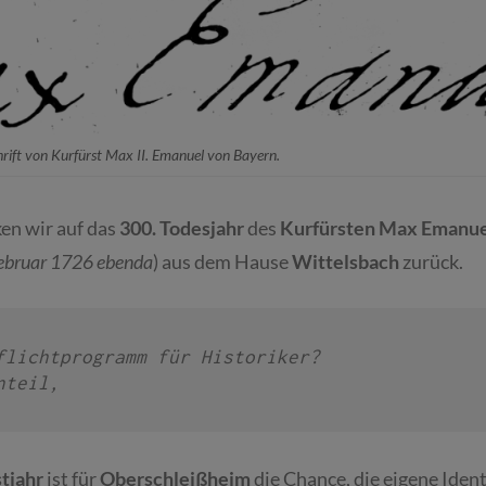
hrift von Kurfürst Max II. Emanuel von Bayern.
ken wir auf das
300. Todesjahr
des
Kurfürsten Max Emanue
Februar 1726 ebenda
) aus dem Hause
Wittelsbach
zurück.
flichtprogramm für Historiker?

nteil,
tjahr
ist für
Oberschleißheim
die Chance, die eigene Ident