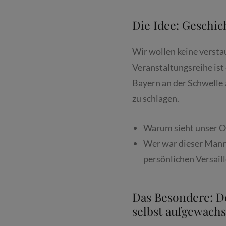
Die Idee: Geschic
Wir wollen keine versta
Veranstaltungsreihe ist 
Bayern an der Schwelle 
zu schlagen.
Warum sieht unser O
Wer war dieser Mann,
persönlichen Versail
Das Besondere: De
selbst aufgewach