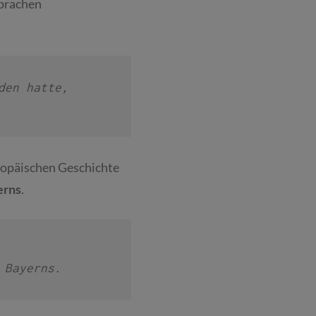
Sprachen
en hatte, 

ropäischen Geschichte
erns
.
 Bayerns.