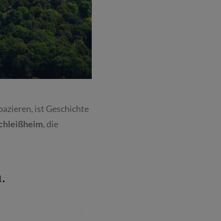
zieren, ist Geschichte
chleißheim
, die
.