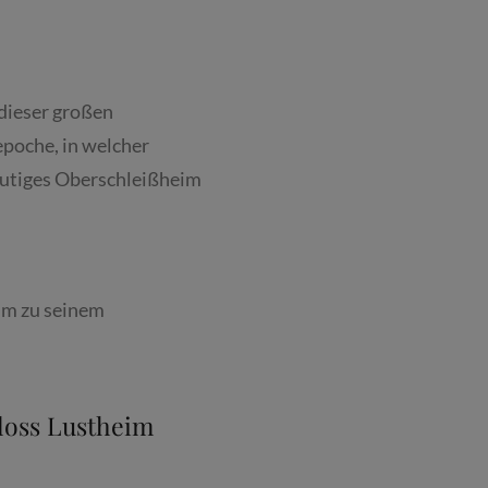
dieser großen
tepoche, in welcher
eutiges Oberschleißheim
eim zu seinem
loss Lustheim