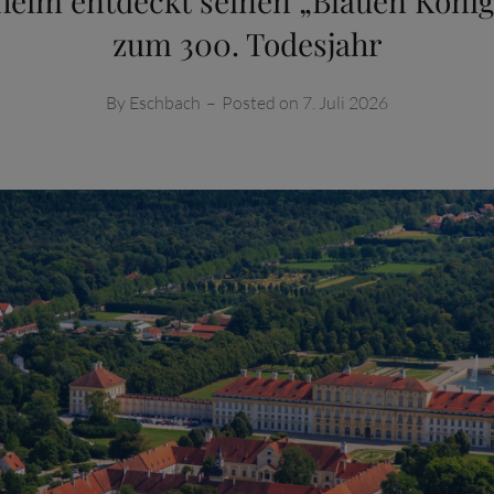
heim entdeckt seinen „Blauen König
zum 300. Todesjahr
By
Eschbach
–
Posted on
7. Juli 2026