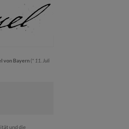
l von Bayern
(
*
11. Juli
ität und die