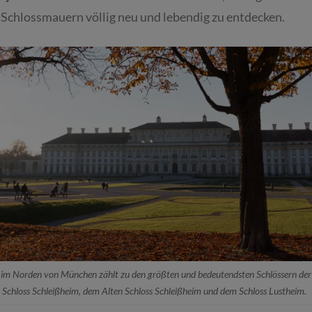
Schlossmauern völlig neu und lebendig zu entdecken.
 im Norden von München zählt zu den größten und bedeutendsten Schlössern der 
Schloss Schleißheim, dem Alten Schloss Schleißheim und dem Schloss Lustheim.