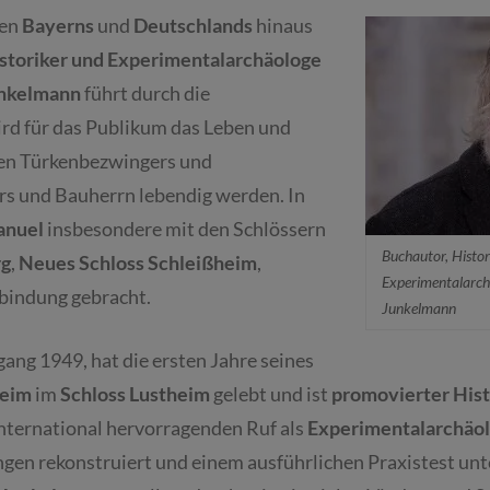
zen
Bayerns
und
Deutschlands
hinaus
storiker und Experimentalarchäologe
unkelmann
führt durch die
ird für das Publikum das Leben und
hen Türkenbezwingers und
rs und Bauherrn lebendig werden. In
anuel
insbesondere mit den Schlössern
Buchautor, Histor
g
,
Neues Schloss Schleißheim
,
Experimentalarch
bindung gebracht.
Junkelmann
gang 1949, hat die ersten Jahre seines
heim
im
Schloss
Lustheim
gelebt und ist
promovierter Hist
international hervorragenden Ruf als
Experimentalarchäo
ngen rekonstruiert und einem ausführlichen Praxistest un