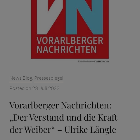
„DER
RETTER
BAYERNS“
Categories:
News Blog
,
Pressespiegel
Posted on
23. Juli 2022
Vorarlberger Nachrichten:
„Der Verstand und die Kraft
der Weiber“ – Ulrike Längle