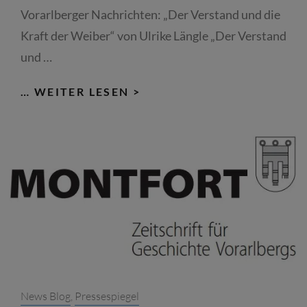
Vorarlberger Nachrichten: „Der Verstand und die
Kraft der Weiber“ von Ulrike Längle „Der Verstand
und …
VORARLBERGER
… WEITER LESEN >
NACHRICHTEN:
„DER
VERSTAND
UND
DIE
KRAFT
DER
WEIBER“
–
ULRIKE
Categories:
News Blog
,
Pressespiegel
LÄNGLE