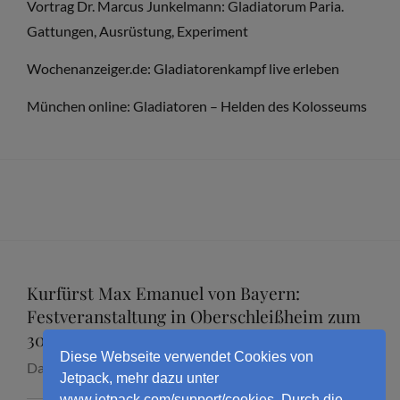
ERNST
Vortrag Dr. Marcus Junkelmann: Gladiatorum Paria.
VON
Gattungen, Ausrüstung, Experiment
GRAVENREUTH“
Wochenanzeiger.de: Gladiatorenkampf live erleben
VON
HANS
München online: Gladiatoren – Helden des Kolosseums
KREBS
Kurfürst Max Emanuel von Bayern:
Festveranstaltung in Oberschleißheim zum
300. Todestag mit Dr. Marcus Junkelmann
Diese Webseite verwendet Cookies von
Datum:
16. September 2026
Jetpack, mehr dazu unter
www.jetpack.com/support/cookies. Durch die