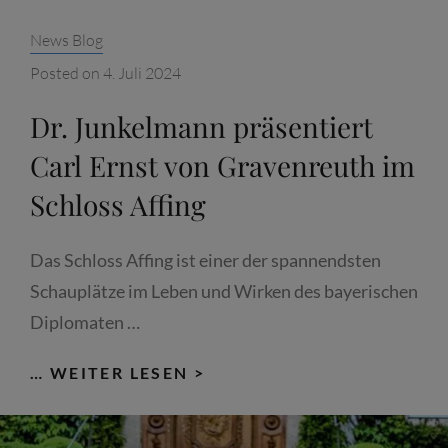
Categories:
News Blog
Posted on
4. Juli 2024
Dr. Junkelmann präsentiert
Carl Ernst von Gravenreuth im
Schloss Affing
Das Schloss Affing ist einer der spannendsten
Schauplätze im Leben und Wirken des bayerischen
Diplomaten …
DR.
… WEITER LESEN >
JUNKELMANN
PRÄSENTIERT