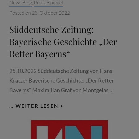
Categories:
News Blog
,
Pressespiegel
Posted on
28. Oktober 2022
Süddeutsche Zeitung:
Bayerische Geschichte „Der
Retter Bayerns“
25.10.2022 Süddeutsche Zeitung von Hans
Kratzer Bayerische Geschichte: „Der Retter
Bayerns“ Maximilian Graf von Montgelas …
SÜDDEUTSCHE
… WEITER LESEN >
ZEITUNG:
BAYERISCHE
GESCHICHTE