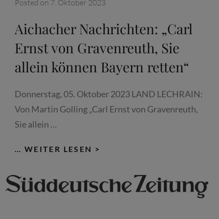
Posted on
7. Oktober 2023
Aichacher Nachrichten: „Carl
Ernst von Gravenreuth, Sie
allein können Bayern retten“
Donnerstag, 05. Oktober 2023 LAND LECHRAIN:
Von Martin Golling „Carl Ernst von Gravenreuth,
Sie allein …
AICHACHER
… WEITER LESEN >
NACHRICHTEN:
„CARL
ERNST
VON
GRAVENREUTH,