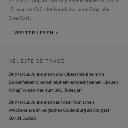
20.5.2022 Augsburger Allgemeine von Hans Krebs
MONTGELAS
„Er war der Gründer Neu-Ulms: eine Biografie
über Carl …
AUGSBURGER
… WEITER LESEN >
ALLGEMEINE:
„ER
WAR
NEUESTE BEITRÄGE
DER
GRÜNDER
Dr. Marcus Junkelmann und Oberschleißheim im
NEU-
Barockfieber: Oberschleißheim entdeckt seinen „Blauen
ULMS:
König“ wieder neu zum 300. Todesjahr
EINE
Dr. Marcus Junkelmann auf dem Römischen
BIOGRAFIE
Wochenende im belgischen Oudenburg als Stargast:
ÜBER
30./31.5.2026
CARL