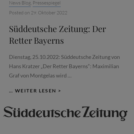
Categories:
News Blog
,
Pressespiegel
SIE
Posted on
29. Oktober 2022
ALLEIN
KÖNNEN
Süddeutsche Zeitung: Der
BAYERN
Retter Bayerns
RETTEN“
Dienstag, 25.10.2022: Süddeutsche Zeitung von
Hans Kratzer „Der Retter Bayerns“: Maximilian
Graf von Montgelas wird …
SÜDDEUTSCHE
… WEITER LESEN >
ZEITUNG:
DER
RETTER
BAYERNS