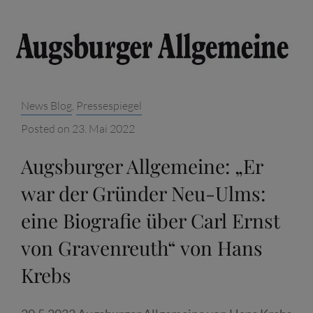
MARCUS
JUNKELMANN
„SIE
ALLEIN
KÖNNEN
Categories:
News Blog
,
Pressespiegel
BAYERN
RETTEN!“
Posted on
23. Mai 2022
CARL
Augsburger Allgemeine: „Er
ERNST
VON
war der Gründer Neu-Ulms:
GRAVENREUTH.
eine Biografie über Carl Ernst
EINE
von Gravenreuth“ von Hans
KARRIERE
ZWISCHEN
Krebs
NAPOLEON
UND