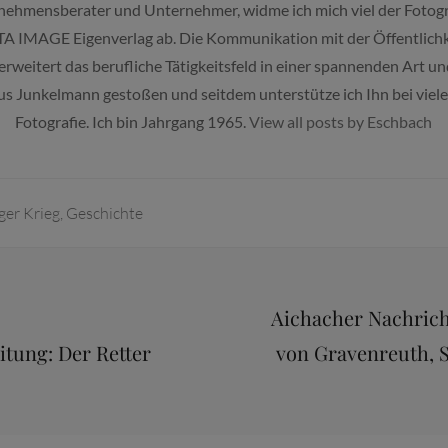
ehmensberater und Unternehmer, widme ich mich viel der Fotogra
A IMAGE Eigenverlag ab. Die Kommunikation mit der Öffentlichke
rweitert das berufliche Tätigkeitsfeld in einer spannenden Art u
cus Junkelmann gestoßen und seitdem unterstütze ich Ihn bei vie
Fotografie. Ich bin Jahrgang 1965.
View all posts by Eschbach
ger Krieg
,
Geschichte
tion
Next
Aichacher Nachrich
Post
tung: Der Retter
von Gravenreuth, S