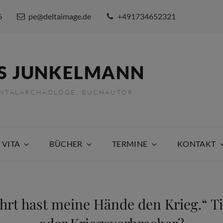
6
pe@deltaimage.de
+491734652321
S JUNKELMANN
ENTALARCHÄOLOGE, BUCHAUTOR
 VITA
BÜCHER
TERMINE
KONTAKT
hrt hast meine Hände den Krieg.“ Til