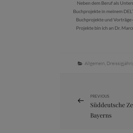
Neben dem Beruf als Untern
Buchprojekte in meinem DELT
Buchprojekte und Vorträge e
Projekte bin ich an Dr. Mar
Categories
Allgemein
,
Dreissigjähri
Beitragsnaviga
Previous
PREVIOUS
Süddeutsche Zei
Post
Bayerns