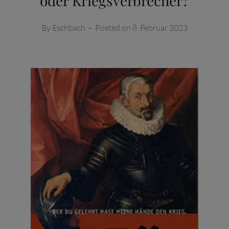
oder Kriegsverbrecher?
By
Eschbach
–
Posted on
8. Februar 2023