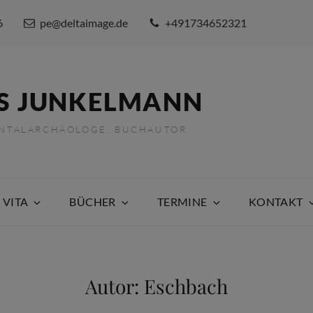
6
pe@deltaimage.de
+491734652321
S JUNKELMANN
ENTALARCHÄOLOGE, BUCHAUTOR
 VITA
BÜCHER
TERMINE
KONTAKT
Autor:
Eschbach