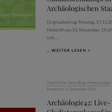
Archäologischen St
Originalbeitrag: Montag, 17.11.2
Hollerith am 23. November, 15 U
sich …
AKTUELL
… WEITER LESEN >
AUS
DEM
INSTITU
FÜR
Categories:
Geschichte
,
News Blog
,
Pressespiegel
KUNSTG
Posted on
3. Dezember 2025
DER
LMU:
Archäologie42: Live-
LIVE-