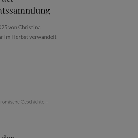
aatssammlung
025 von Christina
hr Im Herbst verwandelt
ES
T
,
römische Geschichte
–
ESCHICHTE