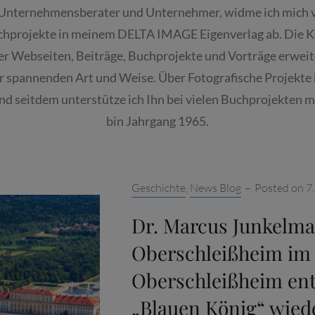
Unternehmensberater und Unternehmer, widme ich mich vi
Buchprojekte in meinem DELTA IMAGE Eigenverlag ab. Die 
er Webseiten, Beiträge, Buchprojekte und Vorträge erweit
ner spannenden Art und Weise. Über Fotografische Projekte 
 seitdem unterstütze ich Ihn bei vielen Buchprojekten mi
bin Jahrgang 1965.
Categories:
Geschichte
,
News Blog
–
Posted on
7.
Dr. Marcus Junkelm
Oberschleißheim im 
Oberschleißheim ent
„Blauen König“ wied