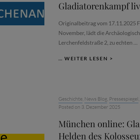
Gladiatorenkampf liv
Originalbeitrag vom 17.11.2025 F
November, lädt die Archäologisc
Lerchenfeldstraße 2, zu echten …
WOCHEN
… WEITER LESEN >
GLADIA
LIVE
ERLEBEN
Categories:
Geschichte
,
News Blog
,
Pressespiegel
Posted on
3. Dezember 2025
München online: Gla
Helden des Kolosse