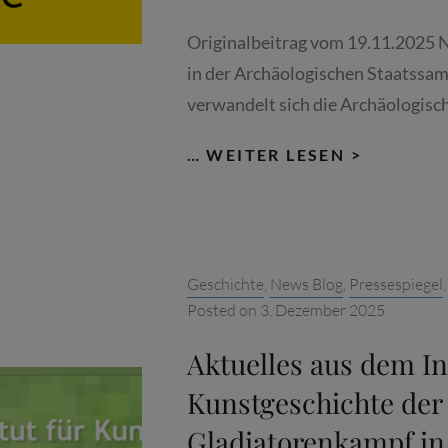
Originalbeitrag vom 19.11.2025 
in der Archäologischen Staatssa
verwandelt sich die Archäologisc
MÜNCHE
… WEITER LESEN >
ONLINE:
GLADIA
–
HELDEN
Categories:
Geschichte
,
News Blog
,
Pressespiegel
DES
Posted on
3. Dezember 2025
KOLOSS
Aktuelles aus dem Ins
Kunstgeschichte der
Gladiatorenkampf in