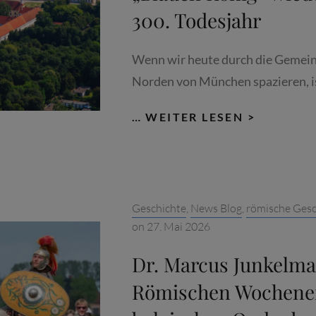
300. Todesjahr
Wenn wir heute durch die Gemei
Norden von München spazieren, i
DR.
… WEITER LESEN >
MARCUS
JUNKEL
UND
OBERSCHL
Categories:
Geschichte
,
News Blog
,
römische Gesc
M B
on
27. Mai 2026
AROCKFI
BERSCHLE
Dr. Marcus Junkelm
TDECKT 
Römischen Wochene
INEN „B
LAUEN KÖ