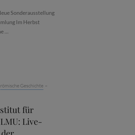
Neue Sonderausstellung
mmlung Im Herbst
he …
N
TOREN
,
römische Geschichte
–
EUMS
titut für
 LMU: Live-
 der