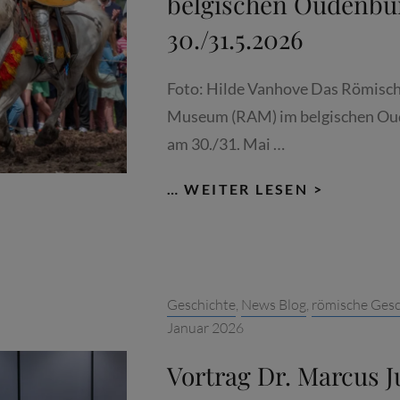
belgischen Oudenburg
NIG“ WI
30./31.5.2026
EDER NE
U ZU
Foto: Hilde Vanhove Das Römisch
M 30
Museum (RAM) im belgischen Oud
0. TO
am 30./31. Mai …
DESJAHR
DR.
… WEITER LESEN >
MARCUS
JUNKEL
AUF
DEM
Categories:
Geschichte
,
News Blog
,
römische Gesc
RÖMISC
Januar 2026
WOCHEN
IM
Vortrag Dr. Marcus 
BELGISC