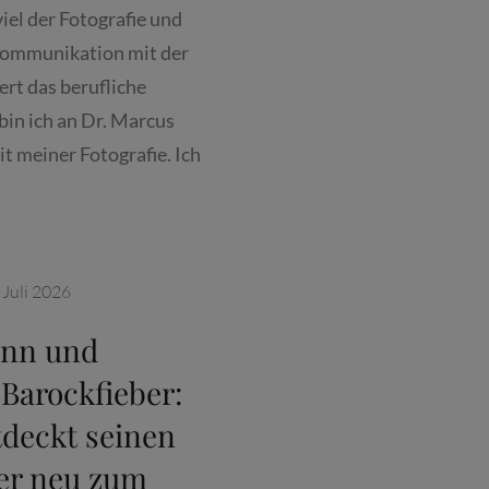
el der Fotografie und
Kommunikation mit der
ert das berufliche
bin ich an Dr. Marcus
t meiner Fotografie. Ich
 Juli 2026
ann und
Barockfieber:
deckt seinen
er neu zum