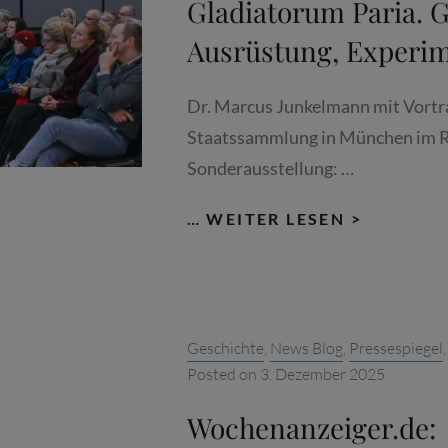
Gladiatorum Paria. 
OUDENB
Ausrüstung, Experi
ALS
STARGAS
30./31.5
Dr. Marcus Junkelmann mit Vortra
Staatssammlung in München im
Sonderausstellung: …
VORTRA
… WEITER LESEN >
DR.
MARCUS
JUNKEL
GLADIA
Categories:
Geschichte
,
News Blog
,
Pressespiegel
PARIA.
Posted on
3. Dezember 2025
GATTUN
AUSRÜS
Wochenanzeiger.de:
EXPERIM