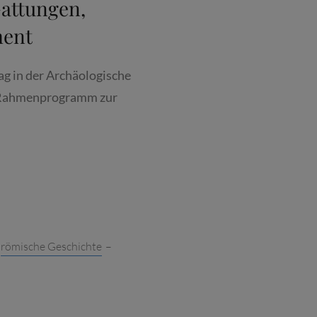
Gattungen,
URG
ment
T:
.2026
g in der Archäologische
 Rahmenprogramm zur
G
MANN:
TORUM
,
römische Geschichte
–
GEN,
TUNG,
ENT