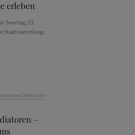
e erleben
ür Sonntag, 23.
he Staatssammlung,
ANZEIGER.DE:
TORENKAMPF
,
römische Geschichte
–
diatoren –
ums