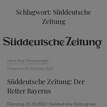
Schlagwort:
Süddeutsche
Zeitung
Categories:
News Blog
,
Pressespiegel
Posted on
29. Oktober 2022
Süddeutsche Zeitung: Der
Retter Bayerns
Dienstag, 25.10.2022: Süddeutsche Zeitung von