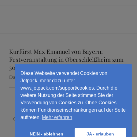
Kurfürst Max Emanuel von Bayern:
Festveranstaltung in Oberschleißheim zum
300. Todestag mit Dr. Marcus Junkelmann
Diese Webseite verwendet Cookies von
Datum:
16. September 2026
Jetpack, mehr dazu unter
www.jetpack.com/support/cookies. Durch die
weitere Nutzung der Seite stimmen Sie der
Verwendung von Cookies zu. Ohne Cookies
können Funktionseinschränkungen auf der Seite
auftreten.
Mehr erfahren
Copyright © 2026
Dr. Marcus Junkelmann
. All Rights
Reserved.
Datenschutzerklärung
NEIN - ablehnen
JA - erlauben