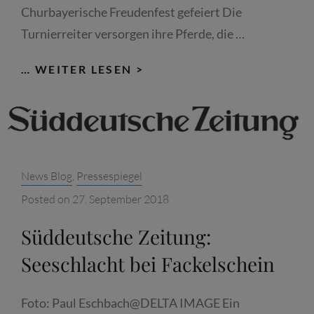
Churbayerische Freudenfest gefeiert Die
Turnierreiter versorgen ihre Pferde, die …
SÜDDEUTSCHE
… WEITER LESEN >
ZEITUNG:
BAROCKE
HERRLICHKEIT
Categories:
News Blog
,
Pressespiegel
Posted on
27. September 2018
Süddeutsche Zeitung:
Seeschlacht bei Fackelschein
Foto: Paul Eschbach@DELTA IMAGE Ein