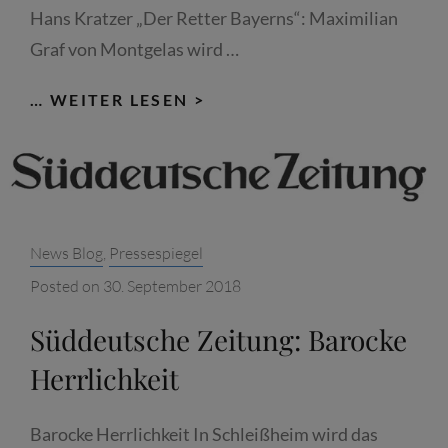
Hans Kratzer „Der Retter Bayerns“: Maximilian
Graf von Montgelas wird …
SÜDDEUTSCHE
… WEITER LESEN >
ZEITUNG:
DER
RETTER
BAYERNS
Categories:
News Blog
,
Pressespiegel
Posted on
30. September 2018
Süddeutsche Zeitung: Barocke
Herrlichkeit
Barocke Herrlichkeit In Schleißheim wird das