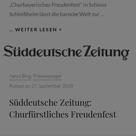
„Churbayerisches Freudenfest“ in Schloss
Schleißheim lässt die barocke Welt zur …
SÜDDEUTSCHE
… WEITER LESEN >
ZEITUNG:
SEESCHLACHT
BEI
FACKELSCHEIN
Categories:
News Blog
,
Pressespiegel
Posted on
27. September 2018
Süddeutsche Zeitung:
Churfürstliches Freudenfest