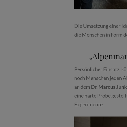
Die Umsetzung einer Id
die Menschen in Form d
„Alpenmar
Persönlicher Einsatz, kö
noch Menschen jeden Alt
an dem
Dr. Marcus Jun
eine harte Probe gestell
Experimente.