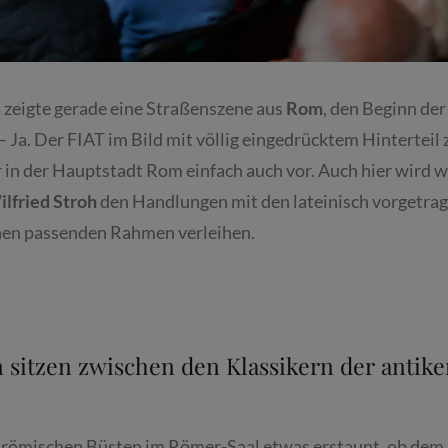
zeigte gerade eine Straßenszene aus
Rom
, den Beginn de
Ja. Der FIAT im Bild mit völlig eingedrücktem Hinterteil ze
 in der Hauptstadt Rom einfach auch vor. Auch hier wird 
ilfried Stroh
den Handlungen mit den lateinisch vorgetrag
nen passenden Rahmen verleihen.
sitzen zwischen den Klassikern der antike
 römischen Büsten im Römer-Saal etwas erstaunt, ob dem 