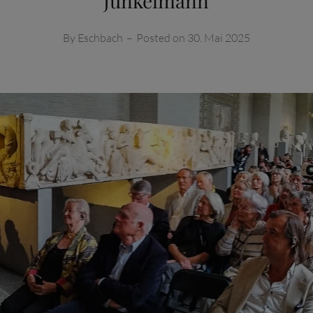
Junkelmann
By
Eschbach
–
Posted on
30. Mai 2025