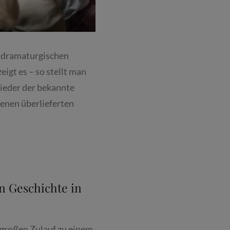
r dramaturgischen
igt es – so stellt man
wieder der bekannte
enen überlieferten
n Geschichte in
großen Zulauf zu einem