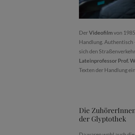
Der
Videofilm
von 1985 
Handlung. Authentisch – 
sich den Straßenverkehr
Lateinprofessor Prof. W
Texten der Handlung ei
Die ZuhörerInnen 
der Glyptothek
Da waren wohl auch die