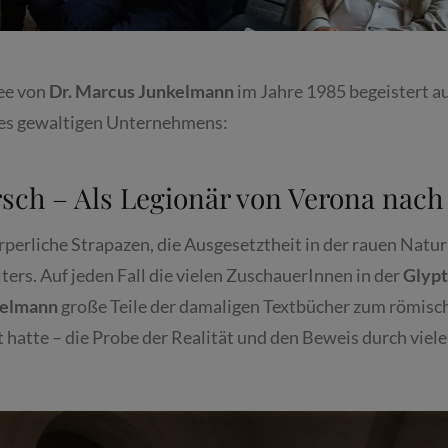
ee von
Dr. Marcus Junkelmann
im Jahre 1985 begeistert a
es gewaltigen Unternehmens:
sch – Als Legionär von Verona nach
rperliche Strapazen, die Ausgesetztheit in der rauen Natur
ers. Auf jeden Fall die vielen ZuschauerInnen in der
Glyp
kelmann
große Teile der damaligen Textbücher zum römisc
t hatte – die Probe der Realität und den Beweis durch viel