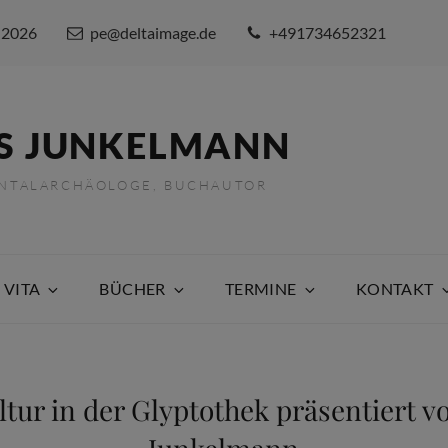
 2026
pe@deltaimage.de
+491734652321
S JUNKELMANN
ENTALARCHÄOLOGE, BUCHAUTOR
 VITA
BÜCHER
TERMINE
KONTAKT
tur in der Glyptothek präsentiert v