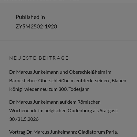
size
Beitragsnavigation
Published in
ZY5M2502-1920
NEUESTE BEITRÄGE
Dr. Marcus Junkelmann und Oberschleißheim im
Barockfieber: Oberschleißheim entdeckt seinen „Blauen
König“ wieder neu zum 300. Todesjahr
Dr. Marcus Junkelmann auf dem Römischen
Wochenende im belgischen Oudenburg als Stargast:
30./31.5.2026
Vortrag Dr. Marcus Junkelmann: Gladiatorum Paria.