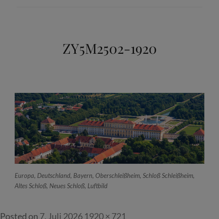
ZY5M2502-1920
Europa, Deutschland, Bayern, Oberschleißheim, Schloß Schleißheim,
Altes Schloß, Neues Schloß, Luftbild
Full
Posted on
7. Juli 2026
1920 × 721