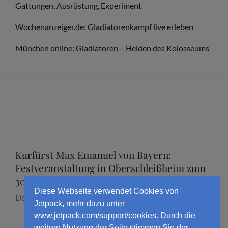
Gattungen, Ausrüstung, Experiment
Wochenanzeiger.de: Gladiatorenkampf live erleben
München online: Gladiatoren – Helden des Kolosseums
Kurfürst Max Emanuel von Bayern:
Festveranstaltung in Oberschleißheim zum
300. Todestag mit Dr. Marcus Junkelmann
Diese Webseite verwendet Cookies von
Datum:
16. September 2026
Jetpack, mehr dazu unter
www.jetpack.com/support/cookies. Durch die
weitere Nutzung der Seite stimmen Sie der