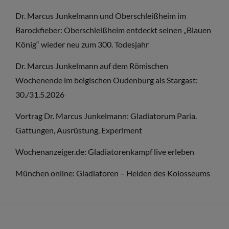
GLADIATOREN
Dr. Marcus Junkelmann und Oberschleißheim im
MIT
Barockfieber: Oberschleißheim entdeckt seinen „Blauen
DR.
König“ wieder neu zum 300. Todesjahr
MARCUS
Dr. Marcus Junkelmann auf dem Römischen
JUNKELMANN
Wochenende im belgischen Oudenburg als Stargast:
30./31.5.2026
Vortrag Dr. Marcus Junkelmann: Gladiatorum Paria.
Gattungen, Ausrüstung, Experiment
Wochenanzeiger.de: Gladiatorenkampf live erleben
München online: Gladiatoren – Helden des Kolosseums