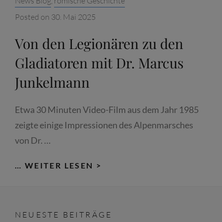
News Blog
,
römische Geschichte
Posted on
30. Mai 2025
Von den Legionären zu den
Gladiatoren mit Dr. Marcus
Junkelmann
Etwa 30 Minuten Video-Film aus dem Jahr 1985
zeigte einige Impressionen des Alpenmarsches
von Dr. …
VON
… WEITER LESEN >
DEN
LEGIONÄREN
ZU
NEUESTE BEITRÄGE
DEN