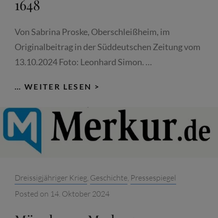
1648
Von Sabrina Proske, Oberschleißheim, im
Originalbeitrag in der Süddeutschen Zeitung vom
13.10.2024 Foto: Leonhard Simon. …
SÜDDEUTSCHE
… WEITER LESEN >
ZEITUNG:
ÜBERLEBEN
UNTERM
KANONENDONNER
–
DREISSIGJÄHRIGER
Categories:
Dreissigjähriger Krieg
,
Geschichte
,
Pressespiegel
KRIEG
Posted on
14. Oktober 2024
1618-
1648