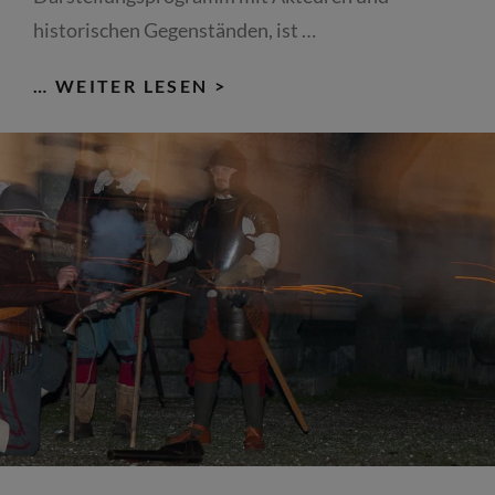
historischen Gegenständen, ist …
PIKENIERE
… WEITER LESEN >
MIT
DR.
MARCUS
JUNKELMANN
IM
BAYERISCHEN
ARMEEMUSEUM
INGOLSTADT