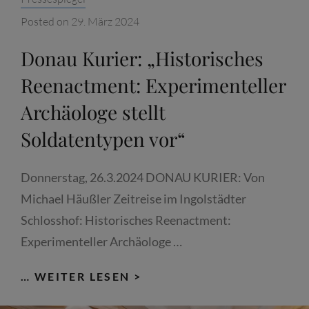
D
Posted on
29. März 2024
REISSIGJÄHRIGER K
RIEG 1
Donau Kurier: „Historisches
618-1
Reenactment: Experimenteller
648
Archäologe stellt
Soldatentypen vor“
Donnerstag, 26.3.2024 DONAU KURIER: Von
Michael Häußler Zeitreise im Ingolstädter
Schlosshof: Historisches Reenactment:
Experimenteller Archäologe …
DONAU
… WEITER LESEN >
KURIER: