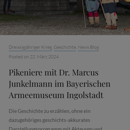
Categories:
Dreissigjähriger Krieg
,
Geschichte
,
News Blog
Posted on
22. März 2024
Pikeniere mit Dr. Marcus
Junkelmann im Bayerischen
Armeemuseum Ingolstadt
Die Geschichte zu erzählen, ohne ein
dazugehöriges geschichts-akkurates
Darstellungsprogramm mit Akteuren und