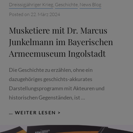
Categories:
Dreissigjähriger Krieg
,
Geschichte
,
News Blog
Posted on
22. März 2024
Musketiere mit Dr. Marcus
Junkelmann im Bayerischen
Armeemuseum Ingolstadt
Die Geschichte zu erzählen, ohne ein
dazugehöriges geschichts-akkurates
Darstellungsprogramm mit Akteuren und
historischen Gegenständen, ist …
MUSKETIERE
… WEITER LESEN >
MIT
DR.