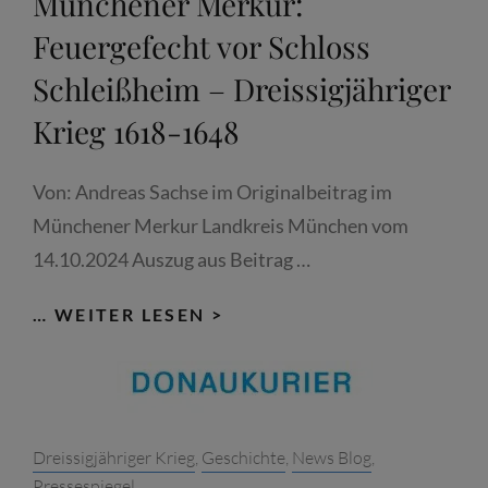
Münchener Merkur:
Feuergefecht vor Schloss
Schleißheim – Dreissigjähriger
Krieg 1618-1648
Von: Andreas Sachse im Originalbeitrag im
Münchener Merkur Landkreis München vom
14.10.2024 Auszug aus Beitrag …
MÜNCHENER
… WEITER LESEN >
MERKUR:
FEUERGEFECHT
VOR
SCHLOSS
Categories:
Dreissigjähriger Krieg
,
Geschichte
,
News Blog
,
SCHLEISSHEIM –
Pressespiegel