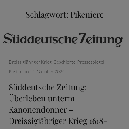
Schlagwort:
Pikeniere
Categories:
Dreissigjähriger Krieg
,
Geschichte
,
Pressespiegel
Posted on
14. Oktober 2024
Süddeutsche Zeitung:
Überleben unterm
Kanonendonner –
Dreissigjähriger Krieg 1618-