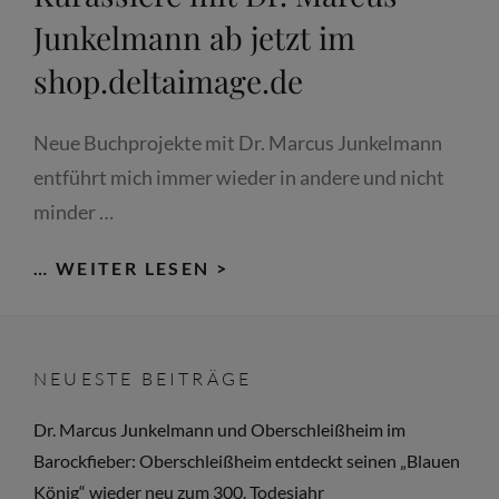
Junkelmann ab jetzt im
shop.deltaimage.de
Neue Buchprojekte mit Dr. Marcus Junkelmann
entführt mich immer wieder in andere und nicht
minder …
PIKENIERE,
… WEITER LESEN >
MUSKETIERE
UND
KÜRASSIERE
NEUESTE BEITRÄGE
MIT
DR.
Dr. Marcus Junkelmann und Oberschleißheim im
MARCUS
Barockfieber: Oberschleißheim entdeckt seinen „Blauen
JUNKELMANN
König“ wieder neu zum 300. Todesjahr