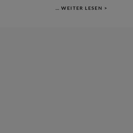
OBERSCHL
… WEITER LESEN >
EMEINDE
USKETIE
ÖNCHE M
ARKETEN
SCHLEISSH
R ZE
IT DE
S DR
EISSIGJÄ
EGES