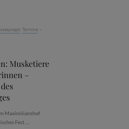
HEIM. D
ssespiegel
,
Termine
–
AN I
n: Musketiere
innen –
 des
ges
 im Maximilianshof
isches Fest …