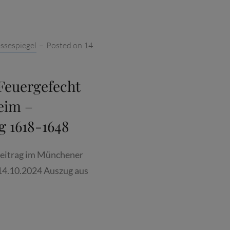
EN
NDONNER
ssespiegel
–
Posted on
14.
GJÄHRIGER
Feuergefecht
eim –
g 1618-1648
beitrag im Münchener
4.10.2024 Auszug aus
NER
: