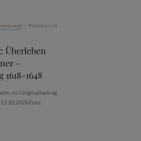
ssespiegel
–
Posted on
14.
: Überleben
ner –
g 1618-1648
eim, im Originalbeitrag
 13.10.2024 Foto:
TSCHE
: