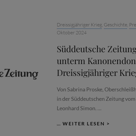
Categories:
Dreissigjähriger Krieg
,
Geschichte
,
Pre
Oktober 2024
Süddeutsche Zeitung
unterm Kanonendon
Dreissigjähriger Krie
Von Sabrina Proske, Oberschleißh
in der Süddeutschen Zeitung vom
Leonhard Simon. …
SÜDDEU
… WEITER LESEN >
ZEITUNG