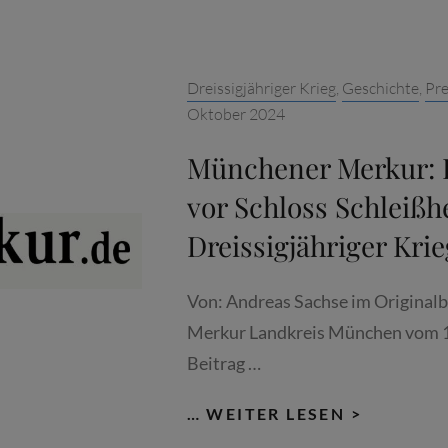
ÜBERLEB
UNTERM
KANONE
Categories:
Dreissigjähriger Krieg
,
Geschichte
,
Pre
–
Oktober 2024
DREISSI
KRIEG
Münchener Merkur: 
1618-
vor Schloss Schleißh
1648
Dreissigjähriger Krie
Von: Andreas Sachse im Original
Merkur Landkreis München vom 1
Beitrag …
MÜNCHE
… WEITER LESEN >
MERKUR