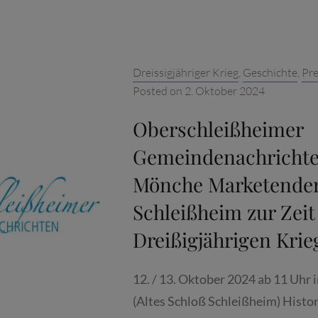
1618
IN
SCHLEISS
Categories:
Dreissigjähriger Krieg
,
Geschichte
,
Pre
ER H
Posted on
2. Oktober 2024
ERZOG M
AXIMILI
Oberschleißheimer
. V
Gemeindenachrichte
ON B
Mönche Marketender
AYERN L
ÄDT Z
Schleißheim zur Zeit
UM F
Dreißigjährigen Krie
EST …
12. / 13. Oktober 2024 ab 11 Uhr
(Altes Schloß Schleißheim) Histor