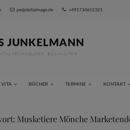
6
pe@deltaimage.de
+491734652321
S JUNKELMANN
ENTALARCHÄOLOGE, BUCHAUTOR
 VITA
BÜCHER
TERMINE
KONTAKT
wort:
Musketiere Mönche Marketend