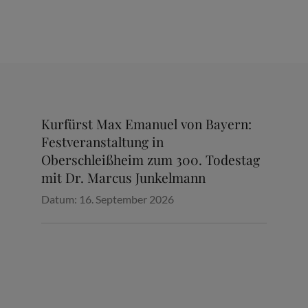
EISSHEIMER G
NACHRICHTEN: M
RE M
DERINNEN –
Kurfürst Max Emanuel von Bayern:
EIM ZU
Festveranstaltung in
Oberschleißheim zum 300. Todestag
mit Dr. Marcus Junkelmann
Datum:
16. September 2026
HRIGEN KRI