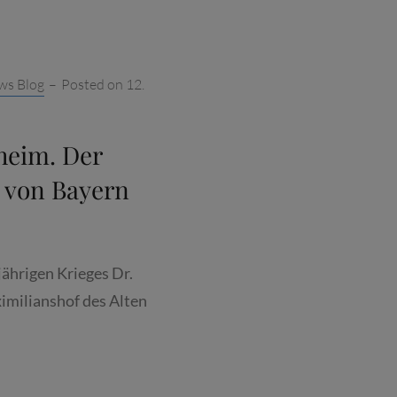
EFECHT
ws Blog
–
Posted on
12.
HEIM –
JÄHRIGER K
ßheim. Der
. von Bayern
jährigen Krieges Dr.
imilianshof des Alten