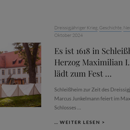
FEUERG
VOR
SCHLOSS
Categories:
Dreissigjähriger Krieg
,
Geschichte
,
Ne
SCHLEISS
Oktober 2024
D
REISSIG
Es ist 1618 in Schlei
RIEG 1
Herzog Maximilian I
618-1
lädt zum Fest …
648
Schleißheim zur Zeit des Dreissig
Marcus Junkelmann feiert im Max
Schlosses …
ES
… WEITER LESEN >
IST