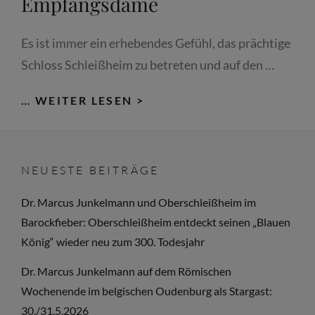
Empfangsdame
Es ist immer ein erhebendes Gefühl, das prächtige
Schloss Schleißheim zu betreten und auf den …
MÜNCHENER
… WEITER LESEN >
MERKUR:
DIE
KURFÜRSTIN
NEUESTE BEITRÄGE
SPIELT
EMPFANGSDAME
Dr. Marcus Junkelmann und Oberschleißheim im
Barockfieber: Oberschleißheim entdeckt seinen „Blauen
König“ wieder neu zum 300. Todesjahr
Dr. Marcus Junkelmann auf dem Römischen
Wochenende im belgischen Oudenburg als Stargast:
30./31.5.2026