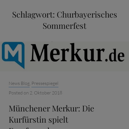
Schlagwort:
Churbayerisches
Sommerfest
Categories:
News Blog
,
Pressespiegel
Posted on
2. Oktober 2018
Münchener Merkur: Die
Kurfürstin spielt