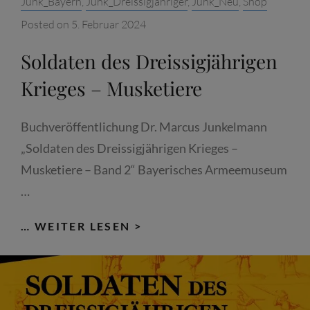
Categories:
Junk_Bayern
,
Junk_Dreissigjähriger
,
Junk_Neu
,
Shop
Posted on
5. Februar 2024
Soldaten des Dreissigjährigen
Krieges – Musketiere
Buchveröffentlichung Dr. Marcus Junkelmann
„Soldaten des Dreissigjährigen Krieges –
Musketiere – Band 2“ Bayerisches Armeemuseum
…
SOLDATEN
… WEITER LESEN >
DES
DREISSIGJÄHRIGEN
KRIEGES
–