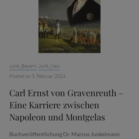
Categories:
Junk_Bayern
,
Junk_Neu
Posted on
5. Februar 2024
Carl Ernst von Gravenreuth –
Eine Karriere zwischen
Napoleon und Montgelas
Buchveröffentlichung Dr. Marcus Junkelmann