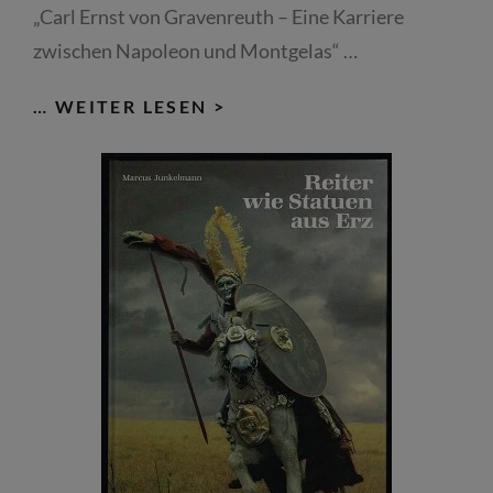
„Carl Ernst von Gravenreuth – Eine Karriere
zwischen Napoleon und Montgelas“ …
CARL
… WEITER LESEN >
ERNST
VON
GRAVENREUTH
–
EINE
KARRIERE
ZWISCHEN
NAPOLEON
UND
MONTGELAS