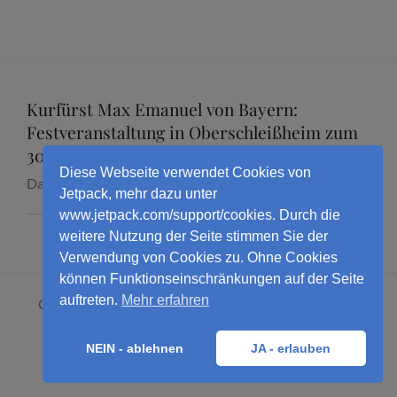
Kurfürst Max Emanuel von Bayern:
Festveranstaltung in Oberschleißheim zum
300. Todestag mit Dr. Marcus Junkelmann
Diese Webseite verwendet Cookies von
Datum:
16. September 2026
Jetpack, mehr dazu unter
www.jetpack.com/support/cookies. Durch die
weitere Nutzung der Seite stimmen Sie der
Verwendung von Cookies zu. Ohne Cookies
können Funktionseinschränkungen auf der Seite
auftreten.
Mehr erfahren
Copyright © 2026
Dr. Marcus Junkelmann
. All Rights
Reserved.
Datenschutzerklärung
NEIN - ablehnen
JA - erlauben
High Responsive by
Catch Themes