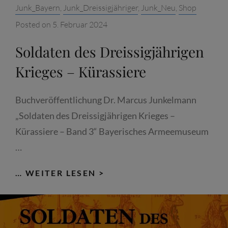
Categories:
Junk_Bayern
,
Junk_Dreissigjähriger
,
Junk_Neu
,
Shop
Posted on
5. Februar 2024
Soldaten des Dreissigjährigen
Krieges – Kürassiere
Buchveröffentlichung Dr. Marcus Junkelmann
„Soldaten des Dreissigjährigen Krieges –
Kürassiere – Band 3“ Bayerisches Armeemuseum
…
SOLDATEN
… WEITER LESEN >
DES
DREISSIGJÄHRIGEN
KRIEGES