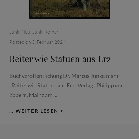
Categories:
Junk_Neu
,
Junk_Römer
Posted on
5. Februar 2024
Reiter wie Statuen aus Erz
Buchveröffentlichung Dr. Marcus Junkelmann
„Reiter wie Statuen aus Erz„ Verlag: Philipp von
Zabern, Mainz am …
REITER
… WEITER LESEN >
WIE
STATUEN
AUS