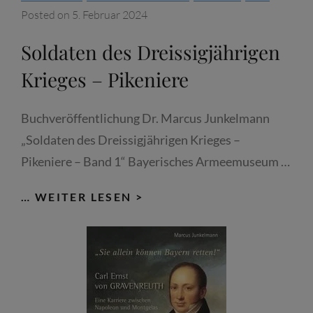
Posted on
5. Februar 2024
Soldaten des Dreissigjährigen
Krieges – Pikeniere
Buchveröffentlichung Dr. Marcus Junkelmann
„Soldaten des Dreissigjährigen Krieges –
Pikeniere – Band 1“ Bayerisches Armeemuseum …
SOLDATEN
… WEITER LESEN >
DES
DREISSIGJÄHRIGEN
KRIEGES
–
PIKENIERE