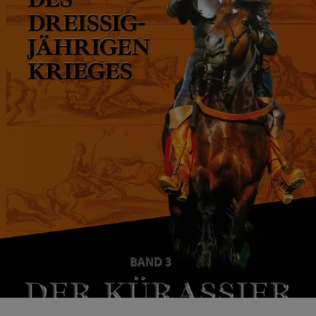
EINS.
DER
TALKGAST:
MARKUS
JUNKELMANN,
HISTORIKER
UND
EXPERIMENTALARCHÄOL