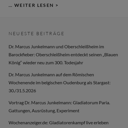
SOLDATEN
… WEITER LESEN >
DES
DREISSIGJÄHRIGEN
KRIEGES
NEUESTE BEITRÄGE
–
PIKENIERE
Dr. Marcus Junkelmann und Oberschleißheim im
Barockfieber: Oberschleißheim entdeckt seinen „Blauen
König“ wieder neu zum 300. Todesjahr
Dr. Marcus Junkelmann auf dem Römischen
Wochenende im belgischen Oudenburg als Stargast:
30./31.5.2026
Vortrag Dr. Marcus Junkelmann: Gladiatorum Paria.
Gattungen, Ausrüstung, Experiment
Wochenanzeiger.de: Gladiatorenkampf live erleben