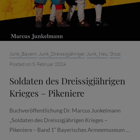
Categories:
Junk_Bayern
,
Junk_Dreissigjähriger
,
Junk_Neu
,
Shop
Posted on
5. Februar 2024
Soldaten des Dreissigjährigen
Krieges – Pikeniere
Buchveröffentlichung Dr. Marcus Junkelmann
„Soldaten des Dreissigjährigen Krieges –
Pikeniere – Band 1“ Bayerisches Armeemuseum …