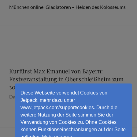
München online: Gladiatoren – Helden des Kolosseums
Kurfürst Max Emanuel von Bayern:
Festveranstaltung in Oberschleißheim zum
300. Todestag mit Dr. Marcus Junkelmann
Diese Webseite verwendet Cookies von
Datum:
16. September 2026
Jetpack, mehr dazu unter
www.jetpack.com/support/cookies. Durch die
weitere Nutzung der Seite stimmen Sie der
Verwendung von Cookies zu. Ohne Cookies
können Funktionseinschränkungen auf der Seite
auftreten.
Mehr erfahren