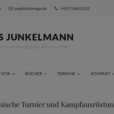
6
pe@deltaimage.de
+491734652321
S JUNKELMANN
ENTALARCHÄOLOGE, BUCHAUTOR
 VITA
BÜCHER
TERMINE
KONTAKT
ische Turnier und Kampfausrüstu