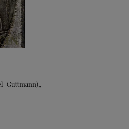
l Guttmann)
„