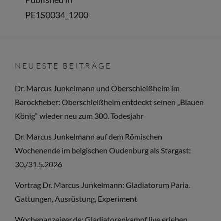
Beitragsnavigation
PE1S0034_1200
NEUESTE BEITRÄGE
Dr. Marcus Junkelmann und Oberschleißheim im
Barockfieber: Oberschleißheim entdeckt seinen „Blauen
König“ wieder neu zum 300. Todesjahr
Dr. Marcus Junkelmann auf dem Römischen
Wochenende im belgischen Oudenburg als Stargast:
30./31.5.2026
Vortrag Dr. Marcus Junkelmann: Gladiatorum Paria.
Gattungen, Ausrüstung, Experiment
Wochenanzeiger.de: Gladiatorenkampf live erleben