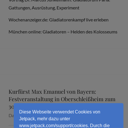
Gattungen, Ausrüstung, Experiment
Wochenanzeiger.de: Gladiatorenkampf live erleben
München online: Gladiatoren – Helden des Kolosseums
Kurfürst Max Emanuel von Bayern:
Festveranstaltung in Oberschleißheim zum
300. Todestag mit Dr. Marcus Junkelmann
Diese Webseite verwendet Cookies von
Datum:
16. September 2026
Jetpack, mehr dazu unter
www.jetpack.com/support/cookies. Durch die