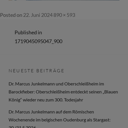
Full
Posted on
22. Juni 2024
890 × 593
size
Beitragsnavigation
Published in
1719045095047_900
NEUESTE BEITRÄGE
Dr. Marcus Junkelmann und Oberschleißheim im
Barockfieber: Oberschleißheim entdeckt seinen „Blauen
König“ wieder neu zum 300. Todesjahr
Dr. Marcus Junkelmann auf dem Römischen
Wochenende im belgischen Oudenburg als Stargast:
30./31.5.2026