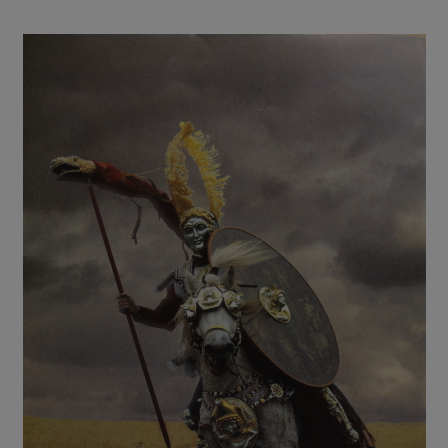
JUNKELMANN,
DIE
KAVALLERIE
DER
RÖMER
UND
EICHSTÄTT