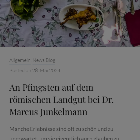
Categories:
Allgemein
,
News Blog
Posted on
28. Mai 2024
An Pfingsten auf dem
römischen Landgut bei Dr.
Marcus Junkelmann
Manche Erlebnisse sind oft zu schön und zu
unerwartet, um sie eigentlich auch glauben zu …