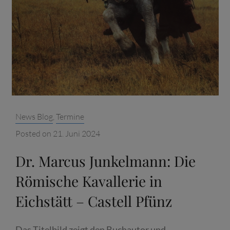
Categories:
News Blog
,
Termine
Posted on
21. Juni 2024
Dr. Marcus Junkelmann: Die
Römische Kavallerie in
Eichstätt – Castell Pfünz
Das Titelbild zeigt den Buchautor und