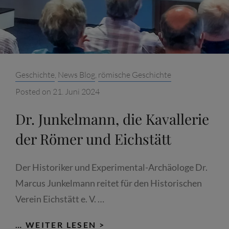
Categories:
Geschichte
,
News Blog
,
römische Geschichte
Posted on
21. Juni 2024
Dr. Junkelmann, die Kavallerie
der Römer und Eichstätt
Der Historiker und Experimental-Archäologe Dr.
Marcus Junkelmann reitet für den Historischen
Verein Eichstätt e. V. …
DR.
… WEITER LESEN >