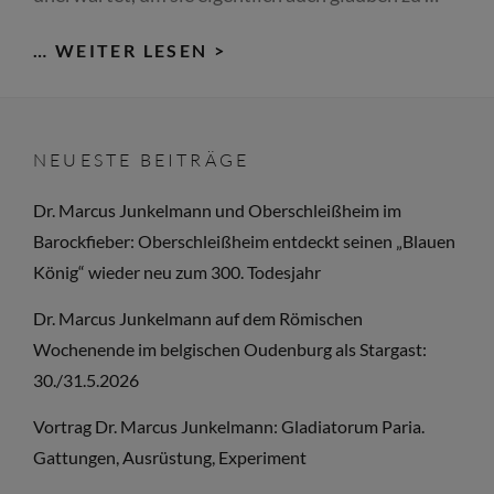
AN
… WEITER LESEN >
PFINGSTEN
AUF
DEM
NEUESTE BEITRÄGE
RÖMISCHEN
LANDGUT
Dr. Marcus Junkelmann und Oberschleißheim im
BEI
Barockfieber: Oberschleißheim entdeckt seinen „Blauen
DR.
König“ wieder neu zum 300. Todesjahr
MARCUS
Dr. Marcus Junkelmann auf dem Römischen
JUNKELMANN
Wochenende im belgischen Oudenburg als Stargast:
30./31.5.2026
Vortrag Dr. Marcus Junkelmann: Gladiatorum Paria.
Gattungen, Ausrüstung, Experiment