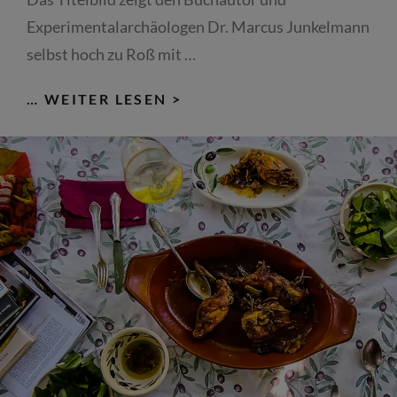
Experimentalarchäologen Dr. Marcus Junkelmann
selbst hoch zu Roß mit …
DR.
… WEITER LESEN >
MARCUS
JUNKELMANN:
DIE
RÖMISCHE
KAVALLERIE
IN
EICHSTÄTT
–
CASTELL
PFÜNZ