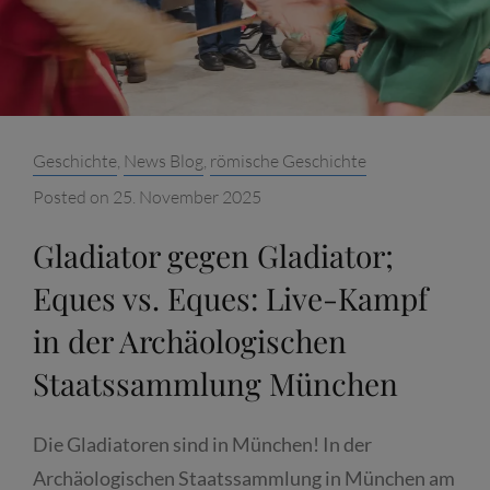
DER
ARCHÄOLOGISCHEN
STAATSSAMMLUNG
MÜNCHEN
Categories:
Geschichte
,
News Blog
,
römische Geschichte
Posted on
25. November 2025
Gladiator gegen Gladiator;
Eques vs. Eques: Live-Kampf
in der Archäologischen
Staatssammlung München
Die Gladiatoren sind in München! In der
Archäologischen Staatssammlung in München am