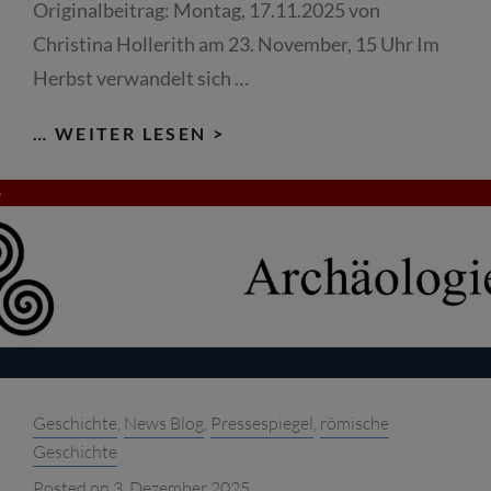
Originalbeitrag: Montag, 17.11.2025 von
Christina Hollerith am 23. November, 15 Uhr Im
Herbst verwandelt sich …
AKTUELLES
… WEITER LESEN >
AUS
DEM
INSTITUT
FÜR
KUNSTGESCHICHTE
DER
LMU:
LIVE-
GLADIATORENKAMPF
Categories:
Geschichte
,
News Blog
,
Pressespiegel
,
römische
IN
Geschichte
DER
Posted on
3. Dezember 2025