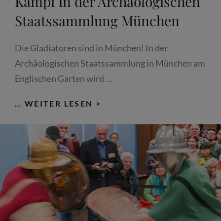
Kampf in der Archäologischen
Staatssammlung München
Die Gladiatoren sind in München! In der
Archäologischen Staatssammlung in München am
Englischen Garten wird …
GLADIATOR
… WEITER LESEN >
GEGEN
GLADIATOR;
THRAEX
VS.
MURMILLO:
LIVE-
KAMPF
IN