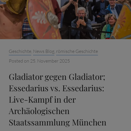
IN
DER
ARCHÄOLOGISCHEN
STAATSSAMMLUNG
MÜNCHEN
Categories:
Geschichte
,
News Blog
,
römische Geschichte
Posted on
25. November 2025
Gladiator gegen Gladiator;
Essedarius vs. Essedarius:
Live-Kampf in der
Archäologischen
Staatssammlung München