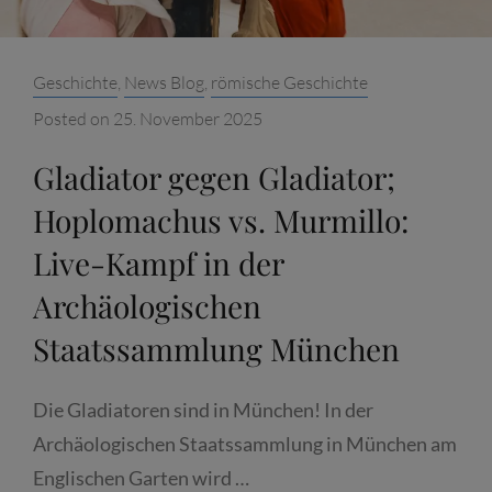
MÜNCHEN
Categories:
Geschichte
,
News Blog
,
römische Geschichte
Posted on
25. November 2025
Gladiator gegen Gladiator;
Hoplomachus vs. Murmillo:
Live-Kampf in der
Archäologischen
Staatssammlung München
Die Gladiatoren sind in München! In der
Archäologischen Staatssammlung in München am
Englischen Garten wird …