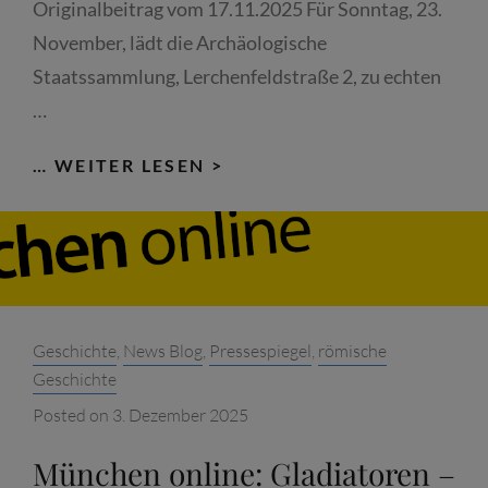
Originalbeitrag vom 17.11.2025 Für Sonntag, 23.
November, lädt die Archäologische
Staatssammlung, Lerchenfeldstraße 2, zu echten
…
WOCHENANZEIGER.DE:
… WEITER LESEN >
GLADIATORENKAMPF
LIVE
ERLEBEN
Categories:
Geschichte
,
News Blog
,
Pressespiegel
,
römische
Geschichte
Posted on
3. Dezember 2025
München online: Gladiatoren –