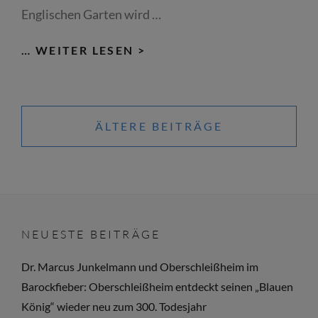
Englischen Garten wird …
GLADIATOR
… WEITER LESEN >
GEGEN
GLADIATOR;
Beitragsnavigation
EQUES
ÄLTERE BEITRÄGE
VS.
EQUES:
LIVE-
KAMPF
IN
DER
NEUESTE BEITRÄGE
ARCHÄOLOGISCHEN
Dr. Marcus Junkelmann und Oberschleißheim im
STAATSSAMMLUNG
Barockfieber: Oberschleißheim entdeckt seinen „Blauen
MÜNCHEN
König“ wieder neu zum 300. Todesjahr