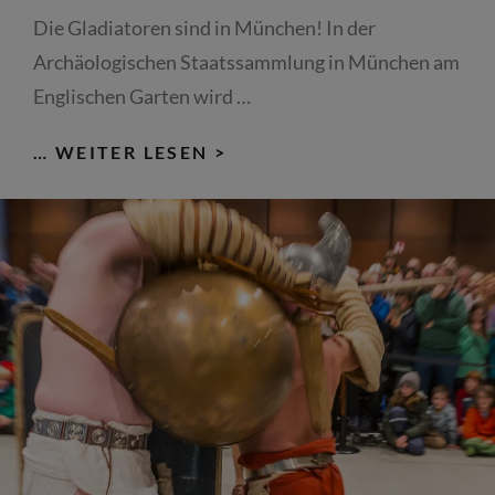
Die Gladiatoren sind in München! In der
Archäologischen Staatssammlung in München am
Englischen Garten wird …
GLADIATOR
… WEITER LESEN >
GEGEN
GLADIATOR;
ESSEDARIUS
VS.
ESSEDARIUS:
LIVE-
KAMPF
IN
DER
ARCHÄOLOGISCHEN
STAATSSAMMLUNG