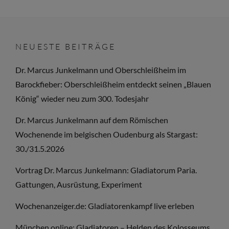
WEBSEITE
„GESCHICHTE
ALS
NEUESTE BEITRÄGE
FEST“
Dr. Marcus Junkelmann und Oberschleißheim im
Barockfieber: Oberschleißheim entdeckt seinen „Blauen
König“ wieder neu zum 300. Todesjahr
Dr. Marcus Junkelmann auf dem Römischen
Wochenende im belgischen Oudenburg als Stargast:
30./31.5.2026
Vortrag Dr. Marcus Junkelmann: Gladiatorum Paria.
Gattungen, Ausrüstung, Experiment
Wochenanzeiger.de: Gladiatorenkampf live erleben
München online: Gladiatoren – Helden des Kolosseums