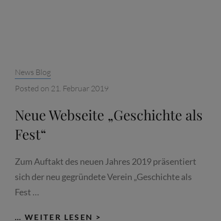
Categories:
News Blog
Posted on
21. Februar 2019
Neue Webseite „Geschichte als
Fest“
Zum Auftakt des neuen Jahres 2019 präsentiert
sich der neu gegründete Verein „Geschichte als
Fest …
NEUE
… WEITER LESEN >