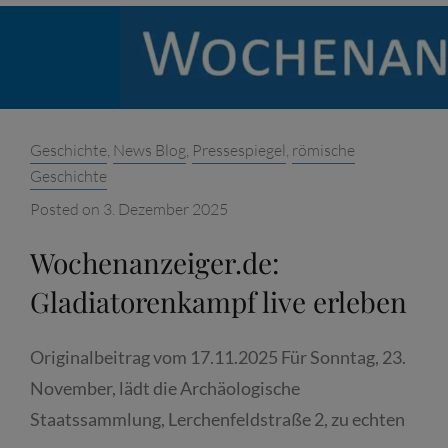
MARCUS
JUNKELMANN:
GLADIATORUM
PARIA.
GATTUNGEN,
Categories:
Geschichte
,
News Blog
,
Pressespiegel
,
römische
AUSRÜSTUNG,
Geschichte
EXPERIMENT
Posted on
3. Dezember 2025
Wochenanzeiger.de:
Gladiatorenkampf live erleben
Originalbeitrag vom 17.11.2025 Für Sonntag, 23.
November, lädt die Archäologische
Staatssammlung, Lerchenfeldstraße 2, zu echten