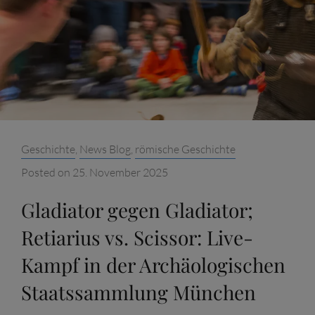
KAMPF
IN
DER
ARCHÄOLOGISCHEN
STAATSSAMMLUNG
MÜNCHEN
Categories:
Geschichte
,
News Blog
,
römische Geschichte
Posted on
25. November 2025
Gladiator gegen Gladiator;
Retiarius vs. Scissor: Live-
Kampf in der Archäologischen
Staatssammlung München