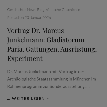
Categories:
Geschichte
,
News Blog
,
römische Geschichte
Posted on
23. Januar 2026
Vortrag Dr. Marcus
Junkelmann: Gladiatorum
Paria. Gattungen, Ausrüstung,
Experiment
Dr. Marcus Junkelmann mit Vortrag in der
Archäologische Staatssammlung in München im
Rahmenprogramm zur Sonderausstellung: …
VORTRAG
… WEITER LESEN >
DR.