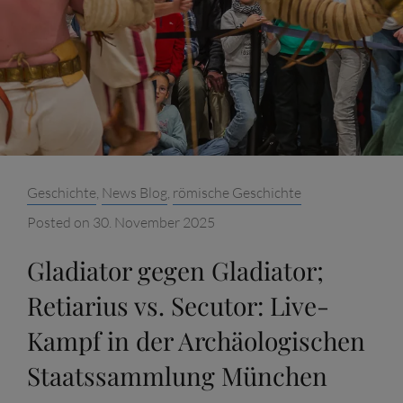
MÜNCHEN
AM
23.11.2025
Categories:
Geschichte
,
News Blog
,
römische Geschichte
Posted on
30. November 2025
Gladiator gegen Gladiator;
Retiarius vs. Secutor: Live-
Kampf in der Archäologischen
Staatssammlung München