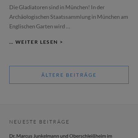
Die Gladiatoren sind in München! In der
Archäologischen Staatssammlung in München am
Englischen Garten wird …
GLADIATOR
… WEITER LESEN >
GEGEN
GLADIATOR;
Beitragsnavigation
RETIARIUS
ÄLTERE BEITRÄGE
VS.
SCISSOR:
LIVE-
KAMPF
IN
DER
NEUESTE BEITRÄGE
ARCHÄOLOGISCHEN
Dr. Marcus Junkelmann und Oberschleißheim im
STAATSSAMMLUNG