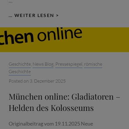
…
WOCHENANZEIGER.DE:
… WEITER LESEN >
GLADIATORENKAMPF
LIVE
ERLEBEN
Categories:
Geschichte
,
News Blog
,
Pressespiegel
,
römische
Geschichte
Posted on
3. Dezember 2025
München online: Gladiatoren –
Helden des Kolosseums
Originalbeitrag vom 19.11.2025 Neue