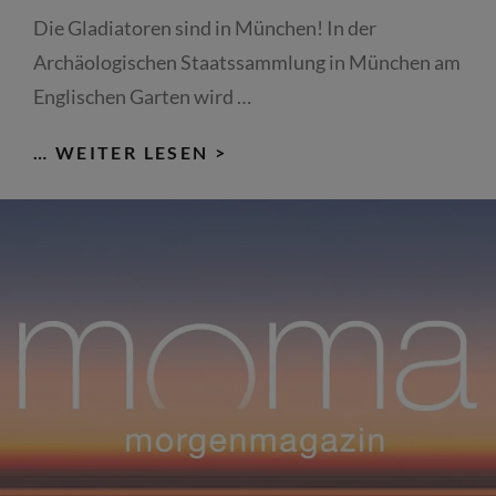
Die Gladiatoren sind in München! In der
Archäologischen Staatssammlung in München am
Englischen Garten wird …
GLADIATOR
… WEITER LESEN >
GEGEN
GLADIATOR;
RETIARIUS
VS.
SECUTOR:
LIVE-
KAMPF
IN
DER
ARCHÄOLOGISCHEN
STAATSSAMMLUNG