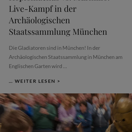
Live-Kampf in der
Archäologischen
Staatssammlung München
Die Gladiatoren sind in München! In der
Archäologischen Staatssammlung in München am
Englischen Garten wird …
GLADIATOR
… WEITER LESEN >
GEGEN
GLADIATOR;
HOPLOMACHUS
VS.
MURMILLO:
LIVE-