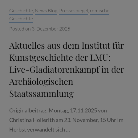
Categories:
Geschichte
,
News Blog
,
Pressespiegel
,
römische
Geschichte
Posted on
3. Dezember 2025
Aktuelles aus dem Institut für
Kunstgeschichte der LMU:
Live-Gladiatorenkampf in der
Archäologischen
Staatssammlung
Originalbeitrag: Montag, 17.11.2025 von
Christina Hollerith am 23. November, 15 Uhr Im
Herbst verwandelt sich …