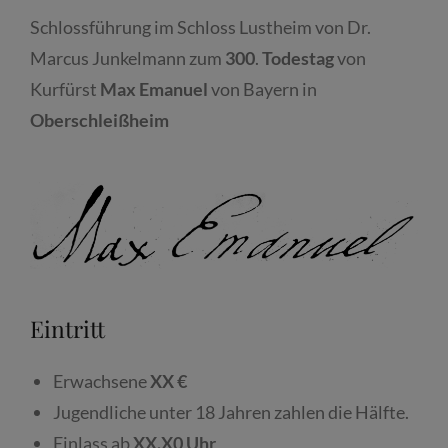
Schlossführung im Schloss Lustheim von Dr.
Marcus Junkelmann zum
300
.
Todestag
von
Kurfürst
Max
Emanuel
von Bayern in
Oberschleißheim
Eintritt
Erwachsene
XX €
Jugendliche unter 18 Jahren zahlen die Hälfte.
Einlass ab
XX.X0 Uhr