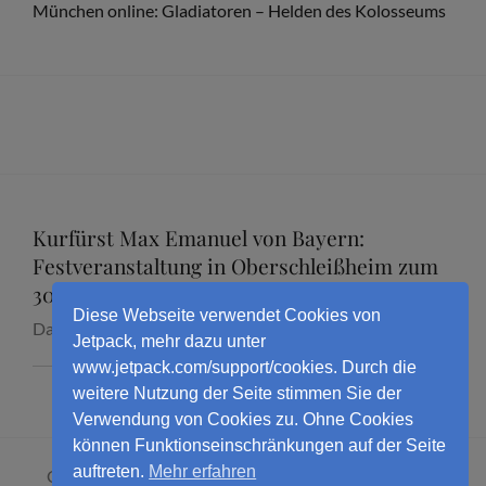
München online: Gladiatoren – Helden des Kolosseums
Kurfürst Max Emanuel von Bayern:
Festveranstaltung in Oberschleißheim zum
300. Todestag mit Dr. Marcus Junkelmann
Diese Webseite verwendet Cookies von
Datum:
16. September 2026
Jetpack, mehr dazu unter
www.jetpack.com/support/cookies. Durch die
weitere Nutzung der Seite stimmen Sie der
Verwendung von Cookies zu. Ohne Cookies
können Funktionseinschränkungen auf der Seite
auftreten.
Mehr erfahren
Copyright © 2026
Dr. Marcus Junkelmann
. All Rights