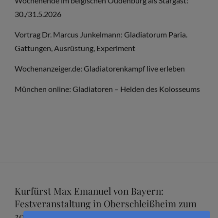
Wochenende im belgischen Oudenburg als Stargast:
30./31.5.2026
Vortrag Dr. Marcus Junkelmann: Gladiatorum Paria.
Gattungen, Ausrüstung, Experiment
Wochenanzeiger.de: Gladiatorenkampf live erleben
München online: Gladiatoren – Helden des Kolosseums
Kurfürst Max Emanuel von Bayern:
Festveranstaltung in Oberschleißheim zum
300. Todestag mit Dr. Marcus Junkelmann