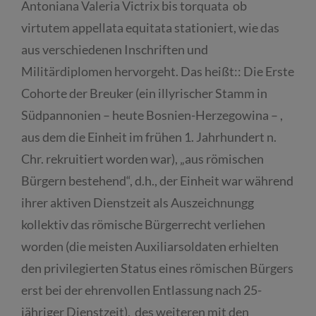
Antoniana Valeria Victrix bis torquata ob
virtutem appellata equitata stationiert, wie das
aus verschiedenen Inschriften und
Militärdiplomen hervorgeht. Das heißt:: Die Erste
Cohorte der Breuker (ein illyrischer Stamm in
Südpannonien – heute Bosnien-Herzegowina – ,
aus dem die Einheit im frühen 1. Jahrhundert n.
Chr. rekruitiert worden war), „aus römischen
Bürgern bestehend“, d.h., der Einheit war während
ihrer aktiven Dienstzeit als Auszeichnungg
kollektiv das römische Bürgerrecht verliehen
worden (die meisten Auxiliarsoldaten erhielten
den privilegierten Status eines römischen Bürgers
erst bei der ehrenvollen Entlassung nach 25-
jähriger Dienstzeit), des weiteren mit den