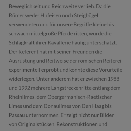
Beweglichkeit und Reichweite verlieh. Da die
Römer weder Hufeisen noch Steigbügel
verwendeten und für unsere Begriffe kleine bis
schwach mittelgroße Pferde ritten, wurde die
Schlagkraft ihrer Kavallerie häufig unterschätzt.
Der Referent hat mit seinen Freunden die
Ausrüstung und Reitweise der römischen Reiterei
experimentell erprobt und konnte diese Vorurteile
widerlegen. Unter anderem hat er zwischen 1988
und 1992 mehrere Langstreckenritte entlang dem
Rheinlimes, dem Obergermanisch-Raetischen
Limes und dem Donaulimes von Den Haag bis
Passau unternommen. Er zeigt nicht nur Bilder
von Originalstücken, Rekonstruktionen und