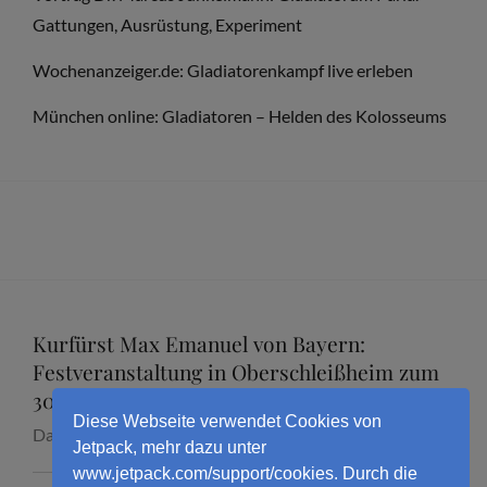
Gattungen, Ausrüstung, Experiment
Wochenanzeiger.de: Gladiatorenkampf live erleben
München online: Gladiatoren – Helden des Kolosseums
Kurfürst Max Emanuel von Bayern:
Festveranstaltung in Oberschleißheim zum
300. Todestag mit Dr. Marcus Junkelmann
Diese Webseite verwendet Cookies von
Datum:
16. September 2026
Jetpack, mehr dazu unter
www.jetpack.com/support/cookies. Durch die