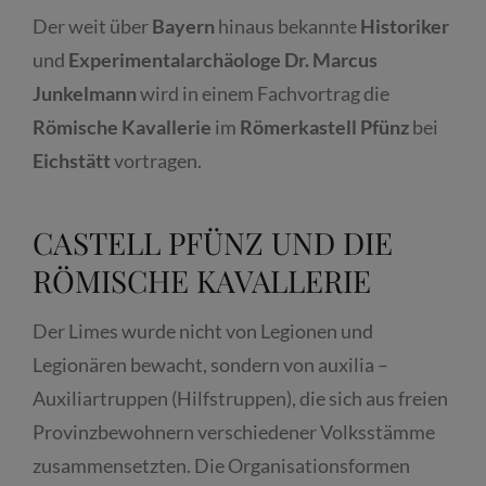
Der weit über
Bayern
hinaus bekannte
Historiker
und
Experimentalarchäologe
Dr. Marcus
Junkelmann
wird in einem Fachvortrag die
Römische Kavallerie
im
Römerkastell
Pfünz
bei
Eichstätt
vortragen.
CASTELL PFÜNZ UND DIE
RÖMISCHE KAVALLERIE
Der Limes wurde nicht von Legionen und
Legionären bewacht, sondern von auxilia –
Auxiliartruppen (Hilfstruppen), die sich aus freien
Provinzbewohnern verschiedener Volksstämme
zusammensetzten. Die Organisationsformen