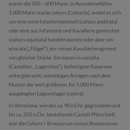
waren die 500 – 600 Mann, in Ausnahmefällen
1.000 Mann starke cohors (Cohorte), wobei es sich
um eine reine Infanterieeinheit (cohors peditata)
oder eine aus Infanterie und Kavallerie gemischte
(cohors equitata) handeln konnte oder aber um
eine ala („Flügel“), ein reines Kavallerieregiment
von gleicher Stärke. Sie waren in castella
(Castellen, „Lagerchen“), befestigten Kasernen
untergebracht, viereckigen Anlagen nach dem
Muster der weit größeren, für 5.000 Mann
ausgelegten Legionslager (castra).
In Vetoniana, wie das ca. 90 n.Chr. gegründete und
bis ca. 250 n.Chr. bestehende Castell Pfünz hieß,
war die Cohors I Breucorum civium Romanorum